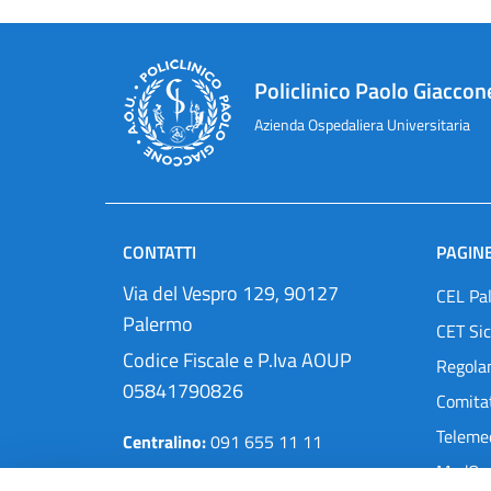
Policlinico Paolo Giaccon
Azienda Ospedaliera Universitaria
CONTATTI
PAGINE
Via del Vespro 129, 90127
CEL Pa
Palermo
CET Sic
Codice Fiscale e P.Iva AOUP
Regola
05841790826
Comitat
Teleme
Centralino:
091 655 11 11
MedOra
Pec:
protocollo@cert.policlinico.pa.it