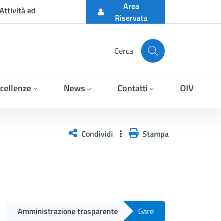
Area
Attività ed
Riservata
Cerca
cellenze
News
Contatti
OIV
ett. b) del D.LGS 36/2023 
Condividi
Stampa
Amministrazione trasparente
Gare