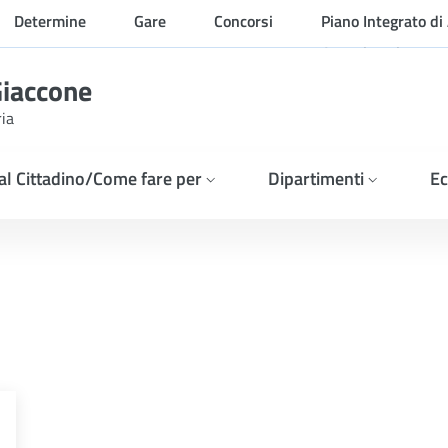
Determine
Gare
Concorsi
Piano Integrato di 
Organizzazione
Giaccone
ria
 al Cittadino/Come fare per
Dipartimenti
Ec
si dell’art. 50 comma 1 l