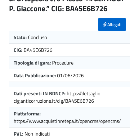
P. Giaccone.” CIG: BA45E6B726
Allegati
Stato:
Concluso
CIG:
BA45E6B726
Tipologia di gara:
Procedure
Data Pubblicazione:
01/06/2026
Dati presenti IN BDNCP:
https://dettaglio-
cig.anticorruzione.it/cig/BA45E6B726
Piattaforma:
https://www.acquistinretepa.it/opencms/opencms/
PVL:
Non indicati