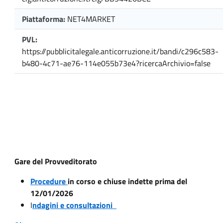
Piattaforma:
NET4MARKET
PVL:
https://pubblicitalegale.anticorruzione.it/bandi/c296c583-
b480-4c71-ae76-114e055b73e4?ricercaArchivio=false
Gare del Provveditorato
Procedure
in corso e chiuse indette prima del
12/01/2026
I
ndagini e consultazioni