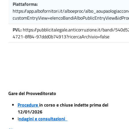
Piattaforma:
https://app.albofornitori.it/alboeproc/albo_aoupaologiaccon
customEntryView=elencoBandiAlboPublicEntryView&idPr
PVL:
https://pubblicitalegale.anticorruzione.it/bandi/540d
4721-8f84-97ddd0b74913?ricercaArchivio=false
Gare del Provveditorato
Procedure
in corso e chiuse indette prima del
12/01/2026
I
ndagini e consultazioni