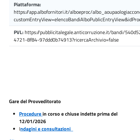
Piattaforma:
https://app.albofornitori.it/alboeproc/albo_aoupaologiaccon
customEntryView=elencoBandiAlboPublicEntryView&idPr
PVL:
https://pubblicitalegale.anticorruzione.it/bandi/540d
4721-8f84-97ddd0b74913?ricercaArchivio=false
Gare del Provveditorato
Procedure
in corso e chiuse indette prima del
12/01/2026
I
ndagini e consultazioni