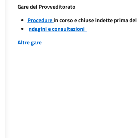
Gare del Provveditorato
Procedure
in corso e chiuse indette prima de
I
ndagini e consultazioni
Altre gare