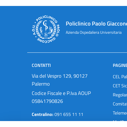
Policlinico Paolo Giaccon
Azienda Ospedaliera Universitaria
CONTATTI
PAGINE
Via del Vespro 129, 90127
CEL Pa
Palermo
CET Sic
Codice Fiscale e P.Iva AOUP
Regola
05841790826
Comitat
Teleme
Centralino:
091 655 11 11
MedOra
Pec:
protocollo@cert.policlinico.pa.it