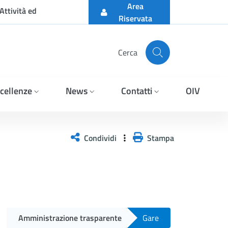
Area
Attività ed
Riservata
Cerca
cellenze
News
Contatti
OIV
a procedura aperta sulla P
Condividi
Stampa
Amministrazione trasparente
Gare