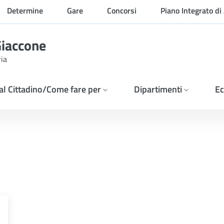
Determine
Gare
Concorsi
Piano Integrato di 
Organizzazione
Giaccone
ria
 al Cittadino/Come fare per
Dipartimenti
Ec
inistrazione ha indetto un