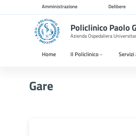
Skip to Main Content
Amministrazione
Delibere
trasparente
Policlinico Paolo 
Azienda Ospedaliera Universita
Home
Il Policlinico
Servizi
AVVISO DI GARA. Questa amm
Gare