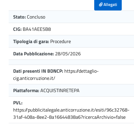
Allegati
Stato:
Concluso
CIG:
BA41AEE5B8
Tipologia di gara:
Procedure
Data Pubblicazione:
28/05/2026
Dati presenti IN BDNCP:
https://dettaglio-
cig.anticorruzione.it/
Piattaforma:
ACQUISTINRETEPA
PVL:
https://pubblicitalegale.anticorruzione.it/esiti/96c32768-
31af-408a-8ee2-8a16644838a6?ricercaArchivio=false