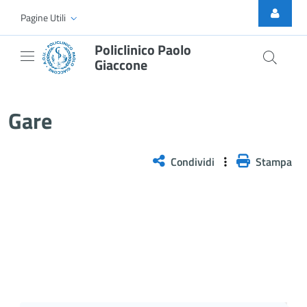
Skip to Main Content
Pagine Utili
Policlinico Paolo
Giaccone
AVVISO ESITO GARA - Procedura ne
Gare
Condividi
Stampa