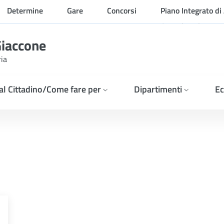
Determine
Gare
Concorsi
Piano Integrato di 
Organizzazione
Giaccone
ria
 al Cittadino/Come fare per
Dipartimenti
Ec
dura negoziata senza pubbl