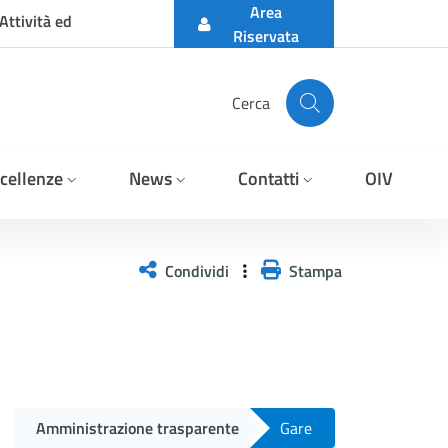
Area
Attività ed
Riservata
Cerca
cellenze
News
Contatti
OIV
icazione di un bando ai se
Condividi
Stampa
Amministrazione trasparente
Gare