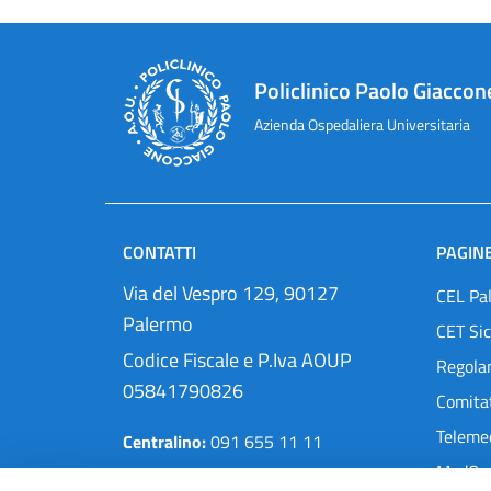
Policlinico Paolo Giaccon
Azienda Ospedaliera Universitaria
CONTATTI
PAGINE
Via del Vespro 129, 90127
CEL Pa
Palermo
CET Sic
Codice Fiscale e P.Iva AOUP
Regola
05841790826
Comitat
Teleme
Centralino:
091 655 11 11
MedOra
Pec:
protocollo@cert.policlinico.pa.it