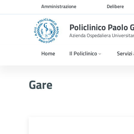
Skip to Main Content
Amministrazione
Delibere
trasparente
Policlinico Paolo 
Azienda Ospedaliera Universita
Home
Il Policlinico
Servizi
AVVISO ESITO GARA - Proce
Gare