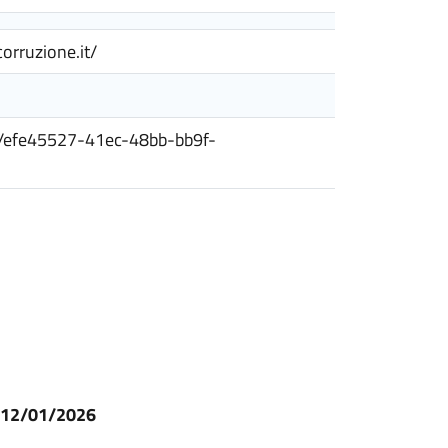
corruzione.it/
siti/efe45527-41ec-48bb-bb9f-
l 12/01/2026