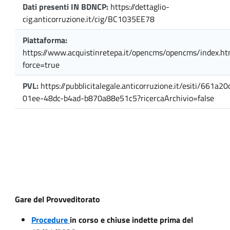
Dati presenti IN BDNCP:
https://dettaglio-
cig.anticorruzione.it/cig/BC1035EE78
Piattaforma:
https://www.acquistinretepa.it/opencms/opencms/index.ht
force=true
PVL:
https://pubblicitalegale.anticorruzione.it/esiti/661a20
01ee-48dc-b4ad-b870a88e51c5?ricercaArchivio=false
Gare del Provveditorato
Procedure
in corso e chiuse indette prima del