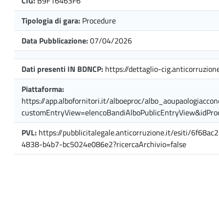
CIG:
B9F16463F6
Tipologia di gara:
Procedure
Data Pubblicazione:
07/04/2026
Dati presenti IN BDNCP:
https://dettaglio-cig.anticorruzione
Piattaforma:
https://app.albofornitori.it/alboeproc/albo_aoupaologiaccon
customEntryView=elencoBandiAlboPublicEntryView&idPr
PVL:
https://pubblicitalegale.anticorruzione.it/esiti/6f68a
4838-b4b7-bc5024e086e2?ricercaArchivio=false