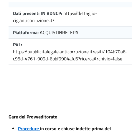
Dati presenti IN BDNCP:
https://dettaglio-
cig.anticorruzione.it/
Piattaforma:
ACQUISTINRETEPA
PVL:
https://pubblicitalegale.anticorruzione.it/esiti/104b70a6-
c95d-4761-909d-6bbf9904afd6?ricercaArchivio=false
Gare del Provveditorato
Procedure
in corso e chiuse indette prima del