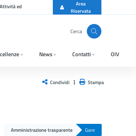
Area
Attività ed
Riservata
Cerca
cellenze
News
Contatti
OIV
a Aggiudicataria: Vox Ge
Condividi
Stampa
Amministrazione trasparente
Gare