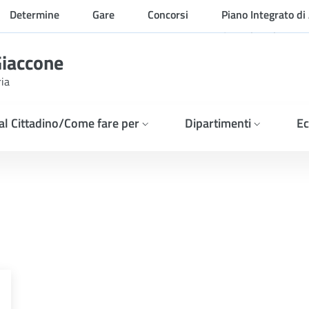
Determine
Gare
Concorsi
Piano Integrato di 
Organizzazione
Giaccone
ria
 al Cittadino/Come fare per
Dipartimenti
Ec
 - ESITO DELLA GARA Ditt