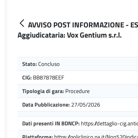
AVVISO POST INFORMAZIONE - ESI
Aggiudicataria: Vox Gentium s.r.l.
Stato:
Concluso
CIG:
BB87878EEF
Tipologia di gara:
Procedure
Data Pubblicazione:
27/05/2026
Dati presenti IN BDNCP:
https://dettaglio-cig.an
Piattaforma:
https://policlinico.pa.it/Non%20indic