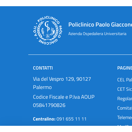
Policlinico Paolo Giaccon
Azienda Ospedaliera Universitaria
CONTATTI
PAGINE
Via del Vespro 129, 90127
CEL Pa
Palermo
CET Sic
Codice Fiscale e P.Iva AOUP
Regola
05841790826
Comitat
Teleme
Centralino:
091 655 11 11
MedOra
Pec:
protocollo@cert.policlinico.pa.it