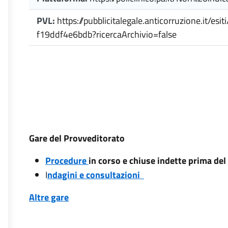
PVL:
https://pubblicitalegale.anticorruzione.it/e
f19ddf4e6bdb?ricercaArchivio=false
Gare del Provveditorato
Procedure
in corso e chiuse indette prima de
I
ndagini e consultazioni
Altre gare