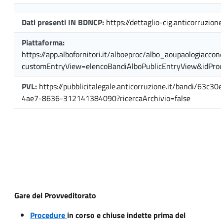
Dati presenti IN BDNCP:
https://dettaglio-cig.anticorruzione
Piattaforma:
https://app.albofornitori.it/alboeproc/albo_aoupaologiaccon
customEntryView=elencoBandiAlboPublicEntryView&idPr
PVL:
https://pubblicitalegale.anticorruzione.it/bandi/63c
4ae7-8636-312141384090?ricercaArchivio=false
Gare del Provveditorato
Procedure
in corso e chiuse indette prima del