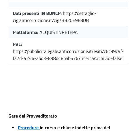
Dati presenti IN BDNCP:
https://dettaglio-
cig.anticorruzione.it/cig/BB20E9E8DB
Piattaforma:
ACQUISTINRETEPA
PVL:
https://pubblicitalegale.anticorruzione.it/esiti/c6c99c9f-
fa7d-4246-abd3-898d48bab676?ricercaArchivio=false
Gare del Provveditorato
Procedure
in corso e chiuse indette prima del