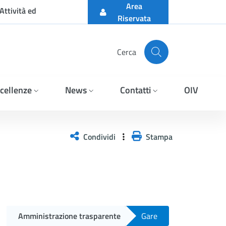
Area
Attività ed
Riservata
Cerca
cellenze
News
Contatti
OIV
ta aggiudicataria Aptiva
Condividi
Stampa
Amministrazione trasparente
Gare