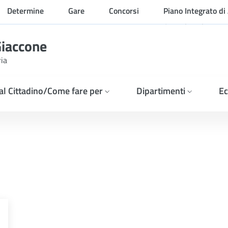
Determine
Gare
Concorsi
Piano Integrato di 
Organizzazione
Giaccone
ria
 al Cittadino/Come fare per
Dipartimenti
Ec
 - ESITO DELLA GARA. Dit