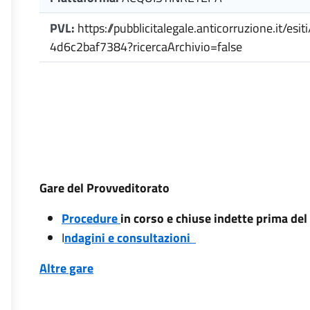
PVL:
https://pubblicitalegale.anticorruzione.it/
4d6c2baf7384?ricercaArchivio=false
Gare del Provveditorato
Procedure
in corso e chiuse indette prima de
I
ndagini e consultazioni
Altre gare