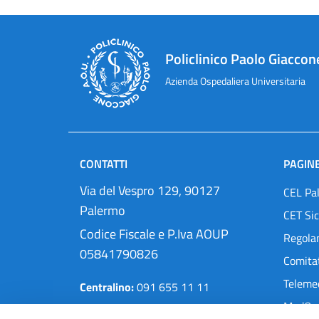
Policlinico Paolo Giaccon
Azienda Ospedaliera Universitaria
CONTATTI
PAGINE
Via del Vespro 129, 90127
CEL Pa
Palermo
CET Sic
Codice Fiscale e P.Iva AOUP
Regola
05841790826
Comitat
Teleme
Centralino:
091 655 11 11
MedOra
Pec:
protocollo@cert.policlinico.pa.it