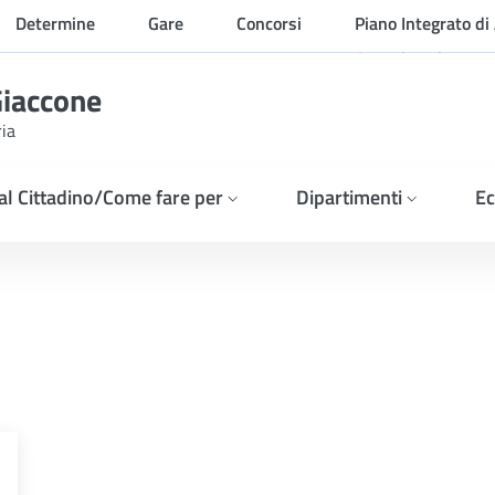
Determine
Gare
Concorsi
Piano Integrato di 
Organizzazione
Giaccone
ria
 al Cittadino/Come fare per
Dipartimenti
Ec
NE - ESITO DELLA GARA. 