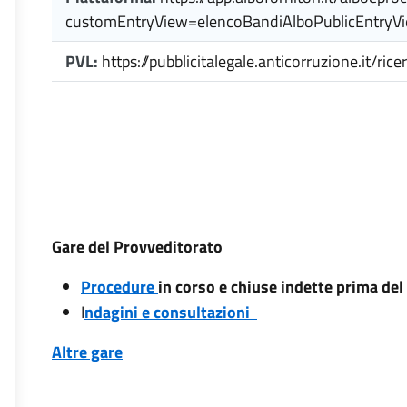
customEntryView=elencoBandiAlboPublicEntry
PVL:
https://pubblicitalegale.anticorruzione.it/ric
Gare del Provveditorato
Procedure
in corso e chiuse indette prima de
I
ndagini e consultazioni
Altre gare