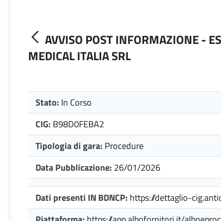
AVVISO POST INFORMAZIONE - ES
MEDICAL ITALIA SRL
Stato:
In Corso
CIG:
B98D0FEBA2
Tipologia di gara:
Procedure
Data Pubblicazione:
26/01/2026
Dati presenti IN BDNCP:
https://dettaglio-cig.anti
Piattaforma:
https://app.albofornitori.it/alboep