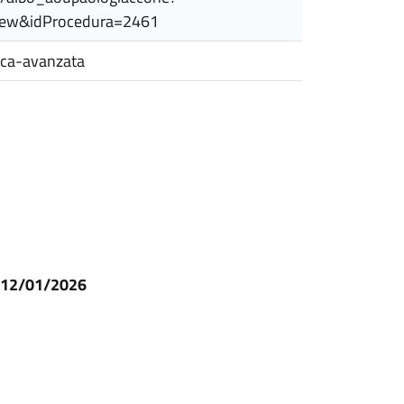
View&idProcedura=2461
erca-avanzata
l 12/01/2026