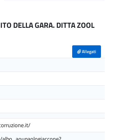
ITO DELLA GARA. DITTA ZOOL
Allegati
corruzione.it/
roc/albo_aoupaologiaccone?