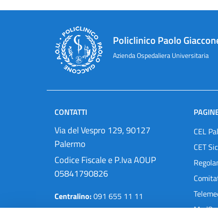
Policlinico Paolo Giaccon
Azienda Ospedaliera Universitaria
CONTATTI
PAGINE
Via del Vespro 129, 90127
CEL Pa
Palermo
CET Sic
Codice Fiscale e P.Iva AOUP
Regola
05841790826
Comitat
Teleme
Centralino:
091 655 11 11
MedOra
Pec:
protocollo@cert.policlinico.pa.it