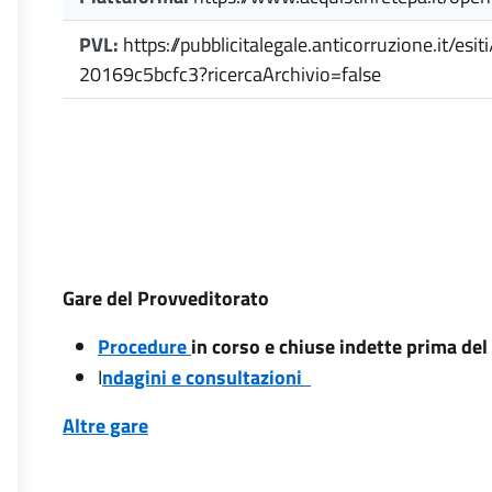
PVL:
https://pubblicitalegale.anticorruzione.it/
20169c5bcfc3?ricercaArchivio=false
Gare del Provveditorato
Procedure
in corso e chiuse indette prima de
I
ndagini e consultazioni
Altre gare