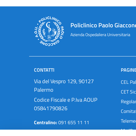
Policlinico Paolo Giaccon
Azienda Ospedaliera Universitaria
CONTATTI
PAGINE
Via del Vespro 129, 90127
CEL Pa
Palermo
CET Sic
Codice Fiscale e P.Iva AOUP
Regola
05841790826
Comitat
Teleme
Centralino:
091 655 11 11
MedOra
Pec:
protocollo@cert.policlinico.pa.it