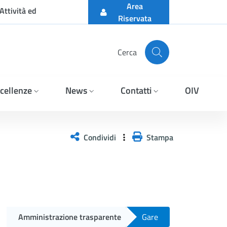
Area
Attività ed
Riservata
Cerca
cellenze
News
Contatti
OIV
presa aggiudicataria EC
Condividi
Stampa
Amministrazione trasparente
Gare