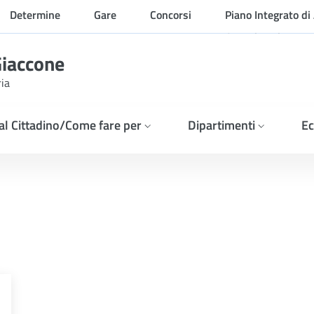
Determine
Gare
Concorsi
Piano Integrato di 
Organizzazione
Giaccone
ria
 al Cittadino/Come fare per
Dipartimenti
Ec
E - ESITO DELLA GARA. Im