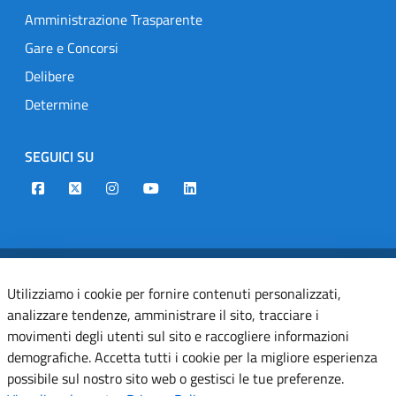
Amministrazione Trasparente
Gare e Concorsi
Delibere
Determine
SEGUICI SU
Designers Italia
Twitter
Instagram
Youtube
Linkedin
Dichiarazione di accessibilità
Utilizziamo i cookie per fornire contenuti personalizzati,
analizzare tendenze, amministrare il sito, tracciare i
Informativa cookie
movimenti degli utenti sul sito e raccogliere informazioni
Informativa privacy
demografiche. Accetta tutti i cookie per la migliore esperienza
possibile sul nostro sito web o gestisci le tue preferenze.
Note legali