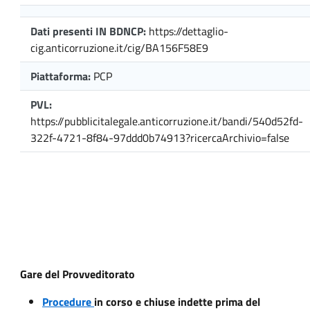
Dati presenti IN BDNCP:
https://dettaglio-
cig.anticorruzione.it/cig/BA156F58E9
Piattaforma:
PCP
PVL:
https://pubblicitalegale.anticorruzione.it/bandi/540d52fd-
322f-4721-8f84-97ddd0b74913?ricercaArchivio=false
Gare del Provveditorato
Procedure
in corso e chiuse indette prima del