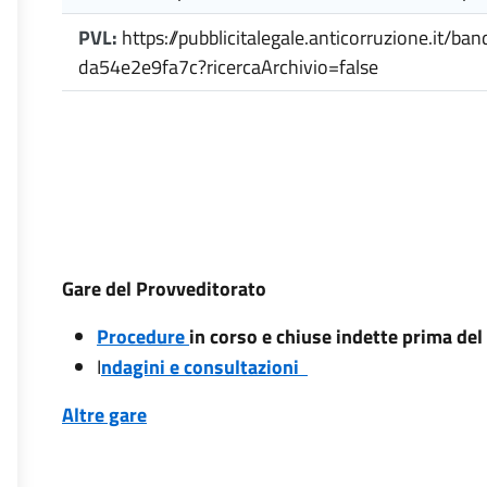
PVL:
https://pubblicitalegale.anticorruzione.it/
da54e2e9fa7c?ricercaArchivio=false
Gare del Provveditorato
Procedure
in corso e chiuse indette prima de
I
ndagini e consultazioni
Altre gare