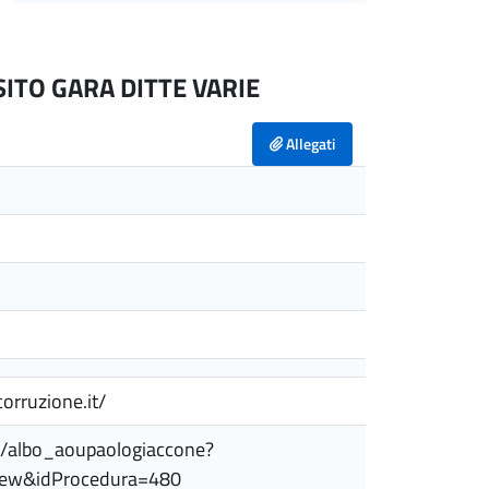
ITO GARA DITTE VARIE
Allegati
corruzione.it/
roc/albo_aoupaologiaccone?
iew&idProcedura=480