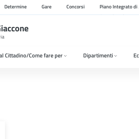
Determine
Gare
Concorsi
Piano Integrato di 
Organizzazione
Giaccone
ria
 al Cittadino/Come fare per
Dipartimenti
Ec
NE &#8211; ESITO GARA 