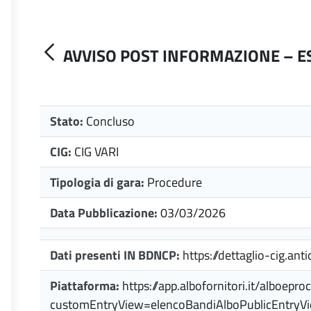
AVVISO POST INFORMAZIONE – ES
Stato:
Concluso
CIG:
CIG VARI
Tipologia di gara:
Procedure
Data Pubblicazione:
03/03/2026
Dati presenti IN BDNCP:
https://dettaglio-cig.anti
Piattaforma:
https://app.albofornitori.it/alboep
customEntryView=elencoBandiAlboPublicEntryV