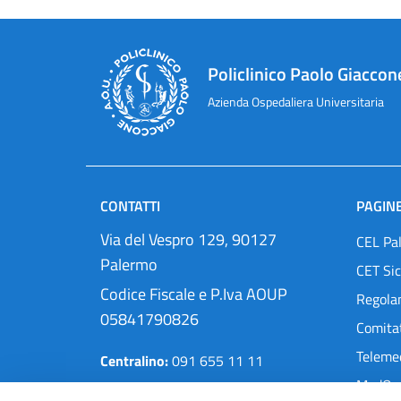
Policlinico Paolo Giaccon
Azienda Ospedaliera Universitaria
CONTATTI
PAGINE
Via del Vespro 129, 90127
CEL Pa
Palermo
CET Sic
Codice Fiscale e P.Iva AOUP
Regola
05841790826
Comitat
Teleme
Centralino:
091 655 11 11
MedOra
Pec:
protocollo@cert.policlinico.pa.it