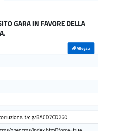
ITO GARA IN FAVORE DELLA
A.
Allegati
ticorruzione.it/cig/BACD7CD260
encms/opencms/index.html?force=true