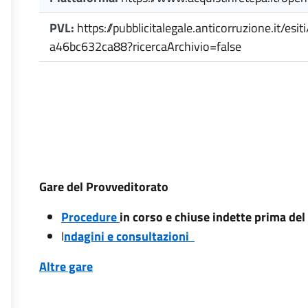
PVL:
https://pubblicitalegale.anticorruzione.it/e
a46bc632ca88?ricercaArchivio=false
Gare del Provveditorato
Procedure
in corso e chiuse indette prima de
I
ndagini e consultazioni
Altre gare