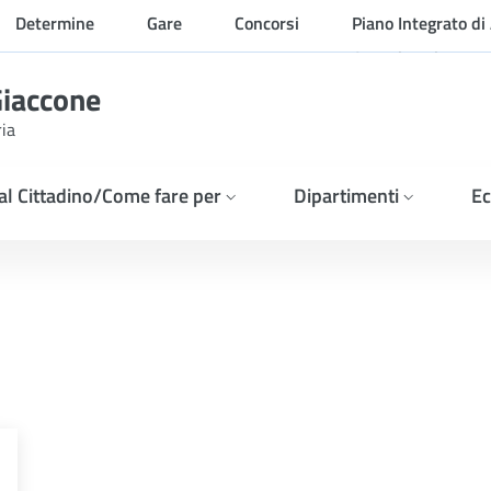
Determine
Gare
Concorsi
Piano Integrato di 
Organizzazione
Giaccone
ria
 al Cittadino/Come fare per
Dipartimenti
Ec
NE &#8211; ESITO GARA I