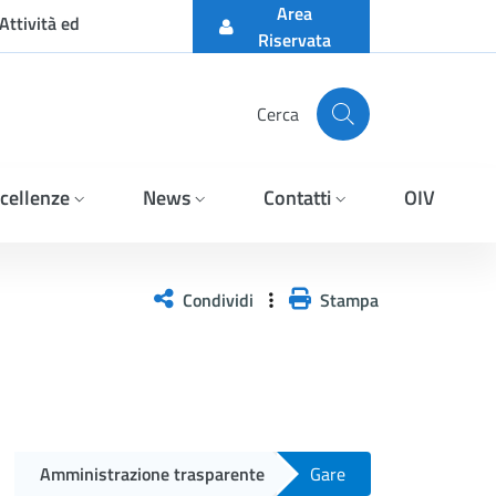
Area
Attività ed
Riservata
Cerca
cellenze
News
Contatti
OIV
N FAVORE DELLA DITTA B
Condividi
Stampa
Amministrazione trasparente
Gare