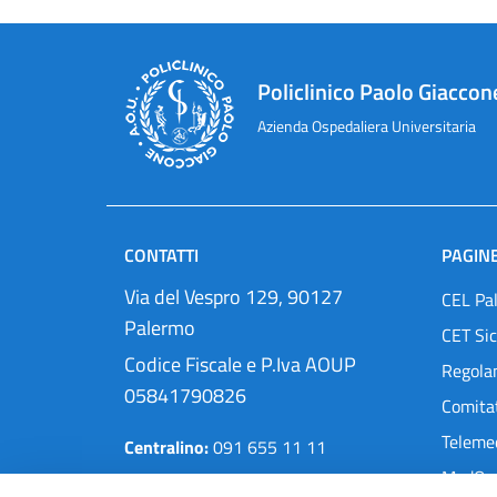
Policlinico Paolo Giaccon
Azienda Ospedaliera Universitaria
CONTATTI
PAGINE
Via del Vespro 129, 90127
CEL Pa
Palermo
CET Sic
Codice Fiscale e P.Iva AOUP
Regola
05841790826
Comitat
Teleme
Centralino:
091 655 11 11
MedOra
Pec:
protocollo@cert.policlinico.pa.it