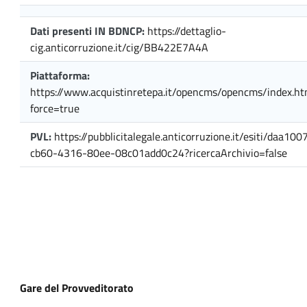
Dati presenti IN BDNCP:
https://dettaglio-
cig.anticorruzione.it/cig/BB422E7A4A
Piattaforma:
https://www.acquistinretepa.it/opencms/opencms/index.ht
force=true
PVL:
https://pubblicitalegale.anticorruzione.it/esiti/daa100
cb60-4316-80ee-08c01add0c24?ricercaArchivio=false
Gare del Provveditorato