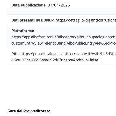
Data Pubblicazione:
07/04/2026
Dati presenti IN BDNCP:
https://dettaglio-cig.anticorruzione
Piattaforma:
https://app.albofornitori.it/alboeproc/albo_aoupaologiaccon
customEntryView=elencoBandiAlboPublicEntryView&idPr
PVL:
https://pubblicitalegale.anticorruzione.it/esiti/be5d9
46ce-82ae-8596bba092d0?ricercaArchivio=false
Gare del Provveditorato