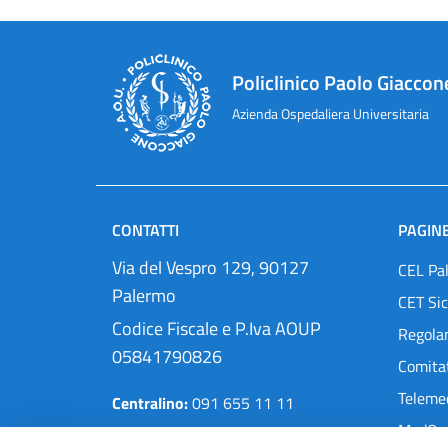
Policlinico Paolo Giaccon
Azienda Ospedaliera Universitaria
CONTATTI
PAGINE
Via del Vespro 129, 90127
CEL Pa
Palermo
CET Sic
Codice Fiscale e P.Iva AOUP
Regola
05841790826
Comitat
Teleme
Centralino:
091 655 11 11
MedOra
Pec:
protocollo@cert.policlinico.pa.it