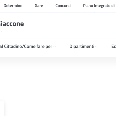
Determine
Gare
Concorsi
Piano Integrato di 
Organizzazione
Giaccone
ria
 al Cittadino/Come fare per
Dipartimenti
Ec
SI DELL&#39;ART 77 DEL