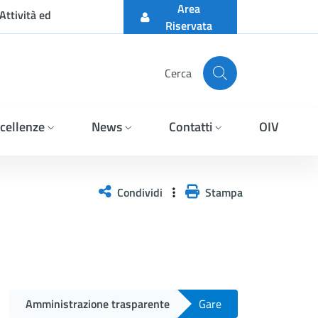
Area
Attività ed
Riservata
Cerca
cellenze
News
Contatti
OIV
 D LGS N 36-2023 PER L
Condividi
Stampa
Amministrazione trasparente
Gare