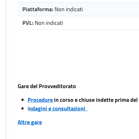
Piattaforma:
Non indicati
PVL:
Non indicati
Gare del Provveditorato
Procedure
in corso e chiuse indette prima de
I
ndagini e consultazioni
Altre gare