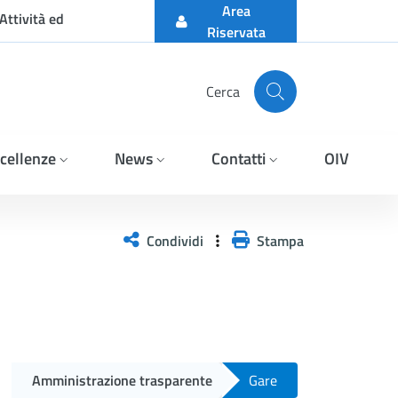
Area
Attività ed
Riservata
Cerca
cellenze
News
Contatti
OIV
A VERIFICA DELL&#39;EF
Condividi
Stampa
Amministrazione trasparente
Gare