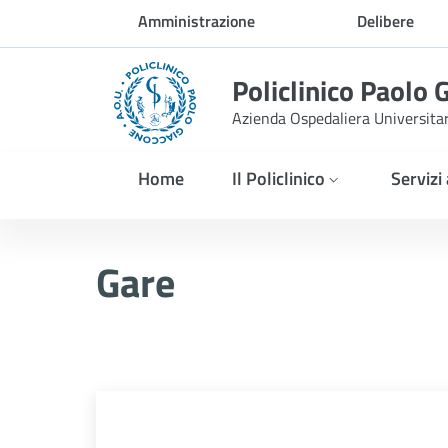
Skip to Main Content
Amministrazione
Delibere
trasparente
Policlinico Paolo 
Azienda Ospedaliera Universita
Home
Il Policlinico
Servizi
AVVISO PUBBLICO ART 77
Gare