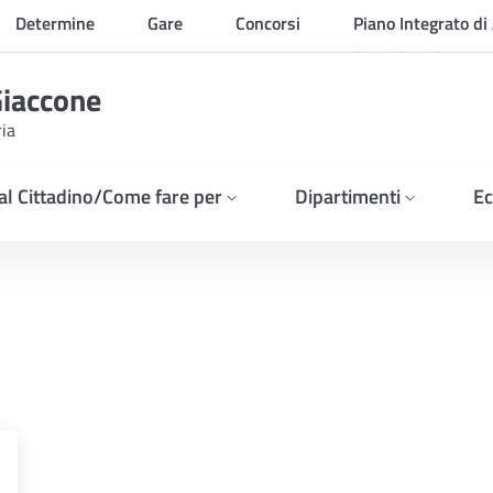
Determine
Gare
Concorsi
Piano Integrato di 
Organizzazione
Giaccone
ria
 al Cittadino/Come fare per
Dipartimenti
Ec
 D LGS N 36-2023 PER L