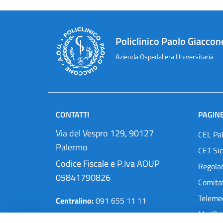
Policlinico Paolo Giaccon
Azienda Ospedaliera Universitaria
CONTATTI
PAGINE
Via del Vespro 129, 90127
CEL Pa
Palermo
CET Sic
Codice Fiscale e P.Iva AOUP
Regola
05841790826
Comitat
Teleme
Centralino:
091 655 11 11
MedOra
Pec:
protocollo@cert.policlinico.pa.it