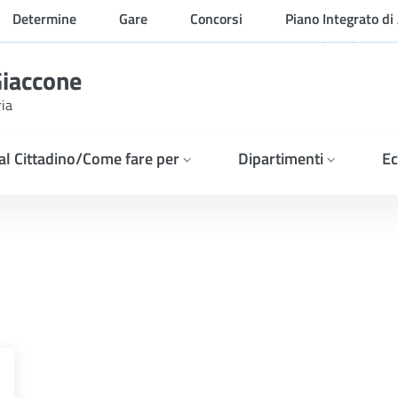
Determine
Gare
Concorsi
Piano Integrato di 
Organizzazione
Giaccone
ria
 al Cittadino/Come fare per
Dipartimenti
Ec
7, D. LGS N. 36 /2023, 