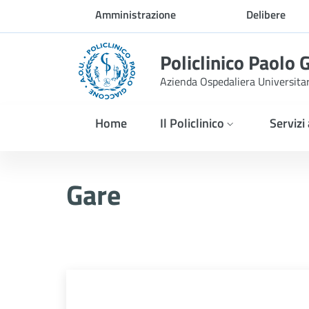
Skip to Main Content
Amministrazione
Delibere
trasparente
Policlinico Paolo 
Azienda Ospedaliera Universita
Home
Il Policlinico
Servizi
AVVISO PUBBLICO ART. 7
Gare