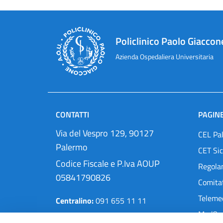
Policlinico Paolo Giaccon
Azienda Ospedaliera Universitaria
CONTATTI
PAGINE
Via del Vespro 129, 90127
CEL Pa
Palermo
CET Sic
Codice Fiscale e P.Iva AOUP
Regola
05841790826
Comitat
Teleme
Centralino:
091 655 11 11
MedOra
Pec:
protocollo@cert.policlinico.pa.it