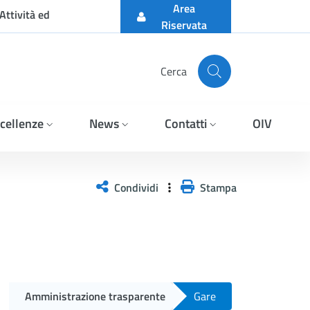
Area
Attività ed
Riservata
Cerca
cellenze
News
Contatti
OIV
PER LA VERIFICA DELL&#
Condividi
Stampa
Amministrazione trasparente
Gare