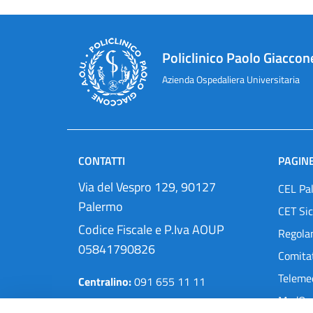
Policlinico Paolo Giaccon
Azienda Ospedaliera Universitaria
CONTATTI
PAGINE
Via del Vespro 129, 90127
CEL Pa
Palermo
CET Sic
Codice Fiscale e P.Iva AOUP
Regola
05841790826
Comitat
Teleme
Centralino:
091 655 11 11
MedOra
Pec:
protocollo@cert.policlinico.pa.it