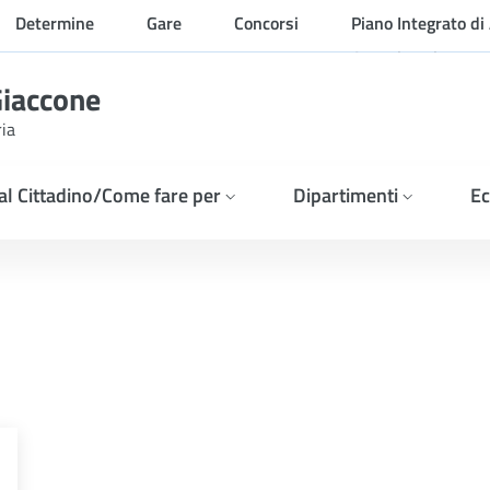
Determine
Gare
Concorsi
Piano Integrato di 
Organizzazione
Giaccone
ria
 al Cittadino/Come fare per
Dipartimenti
Ec
A VERIFICA DELL&#39;EF