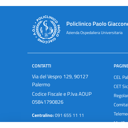
Policlinico Paolo Giaccon
Azienda Ospedaliera Universitaria
CONTATTI
PAGINE
Via del Vespro 129, 90127
CEL Pa
Palermo
CET Sic
Codice Fiscale e P.Iva AOUP
Regola
05841790826
Comitat
Teleme
Centralino:
091 655 11 11
MedOra
Pec:
protocollo@cert.policlinico.pa.it