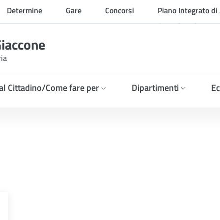
Determine
Gare
Concorsi
Piano Integrato di 
Organizzazione
Giaccone
ria
 al Cittadino/Come fare per
Dipartimenti
Ec
RESSE &#8211; INDAGINE