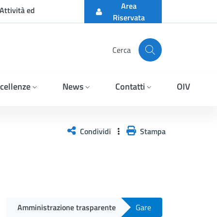
Area
Attività ed
Riservata
Cerca
cellenze
News
Contatti
OIV
 DI MERCATO PER LA RICE
Condividi
Stampa
Amministrazione trasparente
Gare