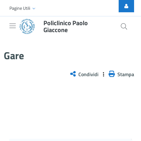
Skip to Main Content
Pagine Utili
Policlinico Paolo
Giaccone
Gare
Gare
Condividi
Stampa