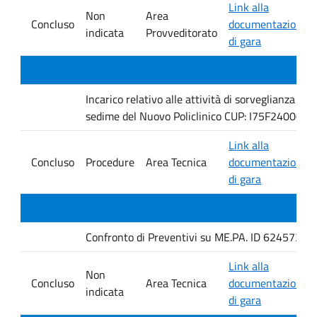
Link alla
Non
Area
Concluso
documentazione
indicata
Provveditorato
di gara
Incarico relativo alle attività di sorveglianza e 
sedime del Nuovo Policlinico CUP: I75F240005
Link alla
Concluso
Procedure
Area Tecnica
documentazione
di gara
Confronto di Preventivi su ME.PA. ID 6245735 per 
Link alla
Non
Concluso
Area Tecnica
documentazione
indicata
di gara