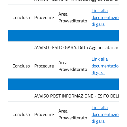
Link alla
Area
Concluso
Procedure
documentazione
Provveditorato
di gara
AVVISO -ESITO GARA. Ditta Aggiudicataria: C
Link alla
Area
Concluso
Procedure
documentazione
Provveditorato
di gara
AVVISO POST INFORMAZIONE - ESITO DELLA GARA
Link alla
Area
Concluso
Procedure
documentazione
Provveditorato
di gara