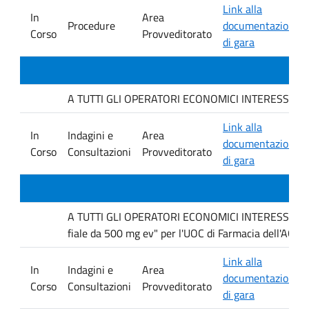
Link alla
In
Area
Procedure
documentazione
Corso
Provveditorato
di gara
A TUTTI GLI OPERATORI ECONOMICI INTERESSATI. avvis
Link alla
In
Indagini e
Area
documentazione
Corso
Consultazioni
Provveditorato
di gara
A TUTTI GLI OPERATORI ECONOMICI INTERESSATI Inda
fiale da 500 mg ev" per l'UOC di Farmacia dell'AOUP
Link alla
In
Indagini e
Area
documentazione
Corso
Consultazioni
Provveditorato
di gara