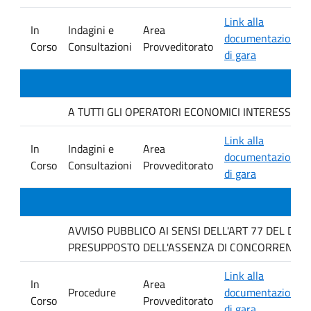
Link alla
In
Indagini e
Area
documentazione
Corso
Consultazioni
Provveditorato
di gara
A TUTTI GLI OPERATORI ECONOMICI INTERESSATI. Avvis
Link alla
In
Indagini e
Area
documentazione
Corso
Consultazioni
Provveditorato
di gara
AVVISO PUBBLICO AI SENSI DELL'ART 77 DEL D L
PRESUPPOSTO DELL'ASSENZA DI CONCORRENZA P
Link alla
In
Area
Procedure
documentazione
Corso
Provveditorato
di gara