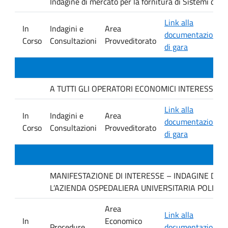
Indagine di mercato per la fornitura di Sistemi di 
Link alla
In
Indagini e
Area
documentazione
Corso
Consultazioni
Provveditorato
di gara
A TUTTI GLI OPERATORI ECONOMICI INTERESSATI. avvis
Link alla
In
Indagini e
Area
documentazione
Corso
Consultazioni
Provveditorato
di gara
MANIFESTAZIONE DI INTERESSE – INDAGINE DI M
L’AZIENDA OSPEDALIERA UNIVERSITARIA POLICLI
Area
Link alla
In
Economico
Procedure
documentazione