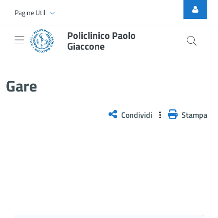
Skip to Main Content
Pagine Utili
Policlinico Paolo
Giaccone
Gare
Gare
Condividi
Stampa