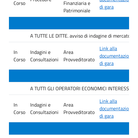
Corso
Finanziaria e
di gara
Patrimoniale
A TUTTE LE DITTE. avviso di indagine di mercato e ver
Link alla
In
Indagini e
Area
documentazione
Corso
Consultazioni
Provveditorato
di gara
A TUTTI GLI OPERATORI ECONOMICI INTERESSATI. avvis
Link alla
In
Indagini e
Area
documentazione
Corso
Consultazioni
Provveditorato
di gara