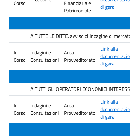
Corso
Finanziaria e
di gara
Patrimoniale
A TUTTE LE DITTE. avviso di indagine di mercato e ver
Link alla
In
Indagini e
Area
documentazione
Corso
Consultazioni
Provveditorato
di gara
A TUTTI GLI OPERATORI ECONOMICI INTERESSATI. avvis
Link alla
In
Indagini e
Area
documentazione
Corso
Consultazioni
Provveditorato
di gara