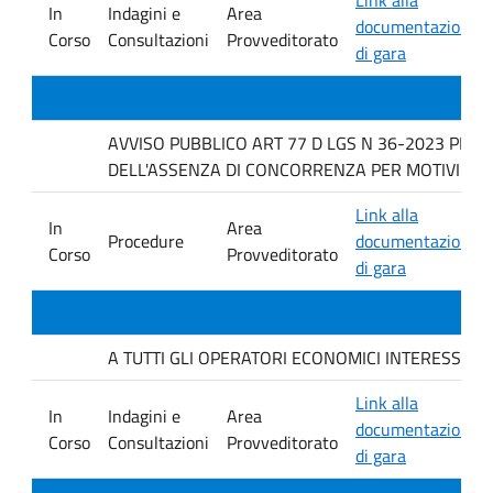
In
Indagini e
Area
documentazione
Corso
Consultazioni
Provveditorato
di gara
AVVISO PUBBLICO ART 77 D LGS N 36-2023 PER 
DELL'ASSENZA DI CONCORRENZA PER MOTIVI TECN
Link alla
In
Area
Procedure
documentazione
Corso
Provveditorato
di gara
A TUTTI GLI OPERATORI ECONOMICI INTERESSATI. avvis
Link alla
In
Indagini e
Area
documentazione
Corso
Consultazioni
Provveditorato
di gara