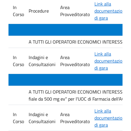
Link alla
In
Area
Procedure
documentazione
Corso
Provveditorato
di gara
A TUTTI GLI OPERATORI ECONOMICI INTERESSATI. avvis
Link alla
In
Indagini e
Area
documentazione
Corso
Consultazioni
Provveditorato
di gara
A TUTTI GLI OPERATORI ECONOMICI INTERESSATI Inda
fiale da 500 mg ev" per l'UOC di Farmacia dell'AOUP
Link alla
In
Indagini e
Area
documentazione
Corso
Consultazioni
Provveditorato
di gara