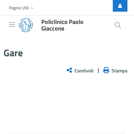
Skip to Main Content
Pagine Utili
Policlinico Paolo
Giaccone
Gare
Gare
Condividi
Stampa