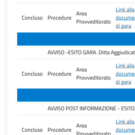
Link alla
Area
Concluso
Procedure
documen
Provveditorato
di gara
AVVISO -ESITO GARA. Ditta Aggiudica
Link alla
Area
Concluso
Procedure
documen
Provveditorato
di gara
AVVISO POST INFORMAZIONE - ESITO DE
Link alla
Area
Concluso
Procedure
documen
Provveditorato