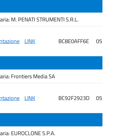
aria: M. PENATI STRUMENTI S.R.L.
tazione
LINK
BC8E0AFF6E
05/08/2026
i
ria: Frontiers Media SA
tazione
LINK
BC92F2923D
05/08/2026
i
taria: EUROCLONE S.P.A.