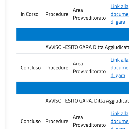
Link alla
Area
In Corso
Procedure
documen
Provveditorato
di gara
AVVISO -ESITO GARA Ditta Aggiudicat
Link alla
Area
Concluso
Procedure
documen
Provveditorato
di gara
AVVISO -ESITO GARA. Ditta Aggiudicata
Link alla
Area
Concluso
Procedure
documen
Provveditorato
di gara