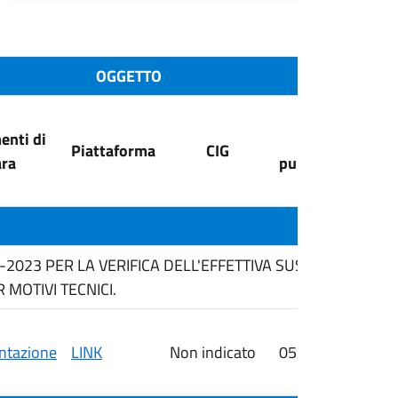
OGGETTO
nti di
Data
Piattaforma
CIG
ra
pubblicazione
6-2023 PER LA VERIFICA DELL'EFFETTIVA SUSSISTENZA 
MOTIVI TECNICI.
tazione
LINK
Non indicato
05/08/2026
i