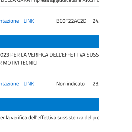
tazione
LINK
BC0F22AC2D
24/07/2026
i
2023 PER LA VERIFICA DELL'EFFETTIVA SUSSISTENZA DE
MOTIVI TECNICI.
tazione
LINK
Non indicato
23/07/2026
r la verifica dell'effettiva sussistenza del presupposto del