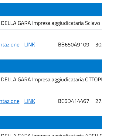
LLA GARA Impresa aggiudicataria Sclavo Diagnostics Int
tazione
LINK
BB650A9109
30/07/2026
i
 DELLA GARA Impresa aggiudicataria OTTOPHARMA sRL
tazione
LINK
BC6D414467
27/07/2026
i
DELLA GARA Impresa aggiudicataria ARCHIGEN SRL