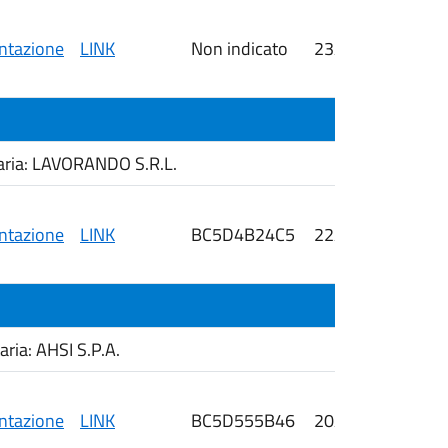
tazione
LINK
Non indicato
23/07/2026
aria: LAVORANDO S.R.L.
tazione
LINK
BC5D4B24C5
22/07/2026
i
ria: AHSI S.P.A.
tazione
LINK
BC5D555B46
20/07/2026
i