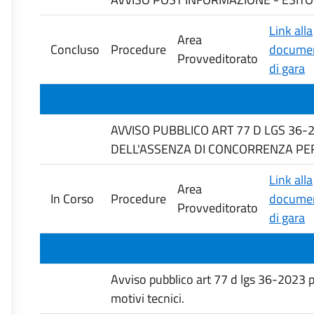
Link alla
Area
Concluso
Procedure
documen
Provveditorato
di gara
AVVISO PUBBLICO ART 77 D LGS 36-
DELL'ASSENZA DI CONCORRENZA PER 
Link alla
Area
In Corso
Procedure
documen
Provveditorato
di gara
Avviso pubblico art 77 d lgs 36-2023 pe
motivi tecnici.