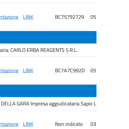
tazione
LINK
BC75792729
05/08/2026
i
taria: CARLO ERBA REAGENTS S.R.L.
tazione
LINK
BC7A7C992D
05/08/2026
i
LLA GARA Impresa aggiudicataria Sapio Life Srl.
tazione
LINK
Non indicato
03/08/2026
i