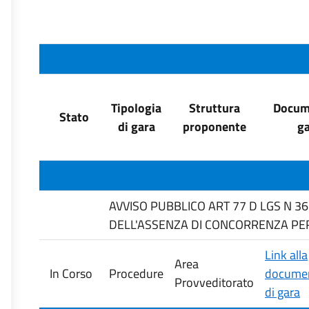
Tipologia
Struttura
Docume
Stato
di gara
proponente
ga
AVVISO PUBBLICO ART 77 D LGS N 3
DELL'ASSENZA DI CONCORRENZA PER 
Link alla
Area
In Corso
Procedure
documen
Provveditorato
di gara