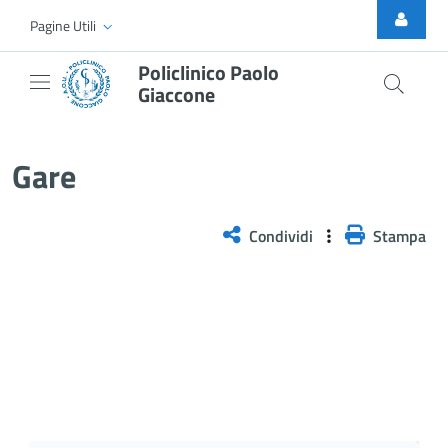
Skip to Main Content
Pagine Utili
Policlinico Paolo
Giaccone
Gare
Gare
Condividi
Stampa