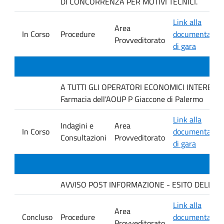
DI CONCORRENZA PER MOTIVI TECNICI.
Link alla
Area
In Corso
Procedure
documentazio
Provveditorato
di gara
A TUTTI GLI OPERATORI ECONOMICI INTERESSATI I
Farmacia dell'AOUP P Giaccone di Palermo
Link alla
Indagini e
Area
In Corso
documentazio
Consultazioni
Provveditorato
di gara
AVVISO POST INFORMAZIONE - ESITO DELLA GAR
Link alla
Area
Concluso
Procedure
documentazio
Provveditorato