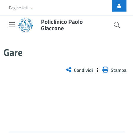
Skip to Main Content
Pagine Utili
Policlinico Paolo
Giaccone
Gare
Gare
Condividi
Stampa