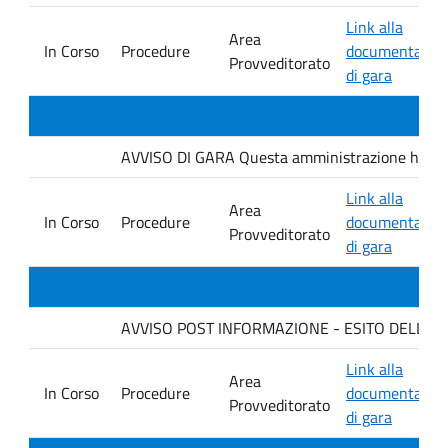
Link alla
Area
In Corso
Procedure
documentazio
Provveditorato
di gara
AVVISO DI GARA Questa amministrazione ha indet
Link alla
Area
In Corso
Procedure
documentazio
Provveditorato
di gara
AVVISO POST INFORMAZIONE - ESITO DELLA G
Link alla
Area
In Corso
Procedure
documentazio
Provveditorato
di gara