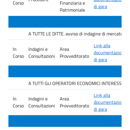
Corso
Finanziaria e
di gara
Patrimoniale
A TUTTE LE DITTE. avviso di indagine di mercato e ver
Link alla
In
Indagini e
Area
documentazione
Corso
Consultazioni
Provveditorato
di gara
A TUTTI GLI OPERATORI ECONOMICI INTERESSATI. avvis
Link alla
In
Indagini e
Area
documentazione
Corso
Consultazioni
Provveditorato
di gara