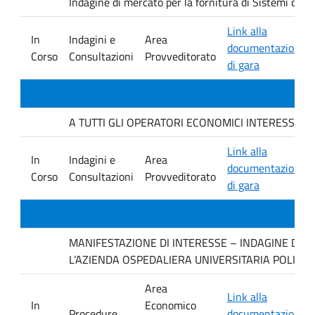
Indagine di mercato per la fornitura di Sistemi di 
Link alla
In
Indagini e
Area
documentazione
Corso
Consultazioni
Provveditorato
di gara
A TUTTI GLI OPERATORI ECONOMICI INTERESSATI. avvis
Link alla
In
Indagini e
Area
documentazione
Corso
Consultazioni
Provveditorato
di gara
MANIFESTAZIONE DI INTERESSE – INDAGINE DI M
L’AZIENDA OSPEDALIERA UNIVERSITARIA POLICLI
Area
Link alla
In
Economico
Procedure
documentazione