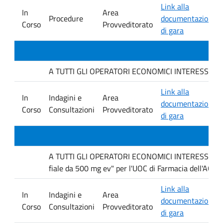
Link alla
In
Area
Procedure
documentazione
Corso
Provveditorato
di gara
A TUTTI GLI OPERATORI ECONOMICI INTERESSATI. avvis
Link alla
In
Indagini e
Area
documentazione
Corso
Consultazioni
Provveditorato
di gara
A TUTTI GLI OPERATORI ECONOMICI INTERESSATI Inda
fiale da 500 mg ev" per l'UOC di Farmacia dell'AOUP
Link alla
In
Indagini e
Area
documentazione
Corso
Consultazioni
Provveditorato
di gara