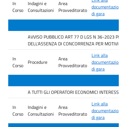
In
Indagini e
Area
documentazione
Corso
Consultazioni
Provveditorato
di gara
AVVISO PUBBLICO ART 77 D LGS N 36-2023 PER 
DELL'ASSENZA DI CONCORRENZA PER MOTIVI TECN
Link alla
In
Area
Procedure
documentazione
Corso
Provveditorato
di gara
A TUTTI GLI OPERATORI ECONOMICI INTERESSATI. avvis
Link alla
In
Indagini e
Area
documentazione
Corso
Consultazioni
Provveditorato
di gara