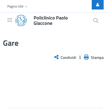
Skip to Main Content
Pagine Utili
Policlinico Paolo
Giaccone
Gare
Gare
Condividi
Stampa