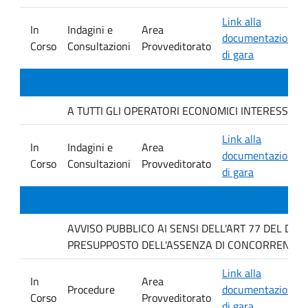
Link alla
In
Indagini e
Area
documentazione
Corso
Consultazioni
Provveditorato
di gara
A TUTTI GLI OPERATORI ECONOMICI INTERESSATI. Avvis
Link alla
In
Indagini e
Area
documentazione
Corso
Consultazioni
Provveditorato
di gara
AVVISO PUBBLICO AI SENSI DELL'ART 77 DEL D L
PRESUPPOSTO DELL'ASSENZA DI CONCORRENZA P
Link alla
In
Area
Procedure
documentazione
Corso
Provveditorato
di gara