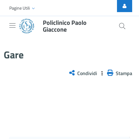
Skip to Main Content
Pagine Utili
Policlinico Paolo
Giaccone
Gare
Gare
Condividi
Stampa