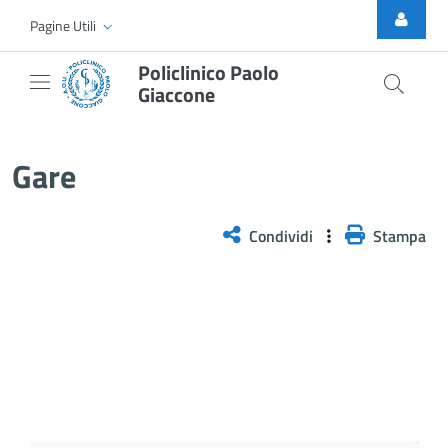
Skip to Main Content
Pagine Utili
Policlinico Paolo
Giaccone
Gare
Gare
Condividi
Stampa