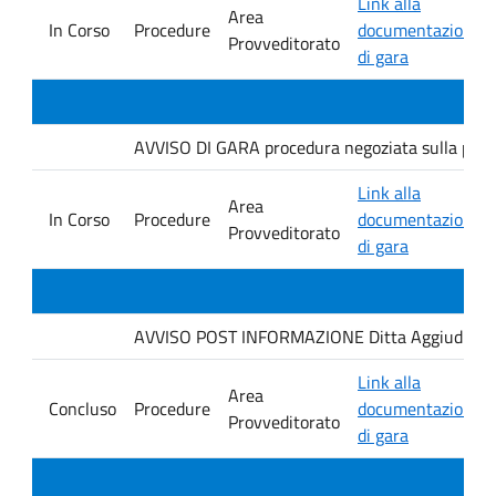
Link alla
Area
In Corso
Procedure
documentazione
Provveditorato
di gara
AVVISO DI GARA procedura negoziata sulla piatt
Link alla
Area
In Corso
Procedure
documentazione
Provveditorato
di gara
AVVISO POST INFORMAZIONE Ditta Aggiudicataria
Link alla
Area
Concluso
Procedure
documentazione
Provveditorato
di gara