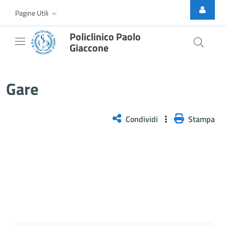
Skip to Main Content
Pagine Utili
Policlinico Paolo
Giaccone
Gare
Gare
Condividi
Stampa