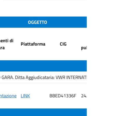
OGGETTO
nti di
Data
Piattaforma
CIG
ra
pubblicazione
ARA. Ditta Aggiudicataria: VWR INTERNATIONAL S.R.L.
tazione
LINK
BBED41336F
24/06/2026
i