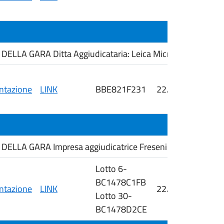
i
LLA GARA Ditta Aggiudicataria: Leica Microsystem srl
tazione
LINK
BBE821F231
22/06/2026
i
LLA GARA Impresa aggiudicatrice Fresenius Kabi srl
Lotto 6-
BC1478C1FB
tazione
LINK
22/06/2026
Lotto 30-
i
BC1478D2CE