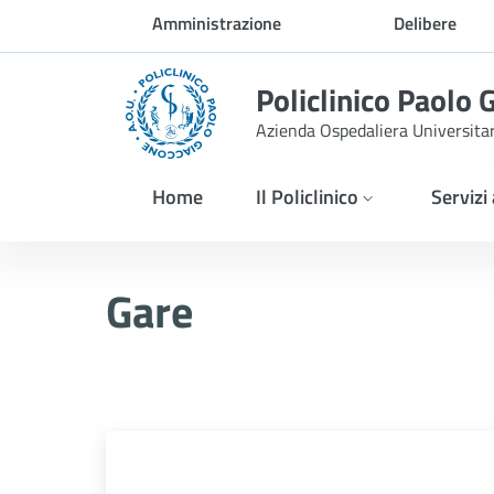
Skip to Main Content
Amministrazione
Delibere
trasparente
Policlinico Paolo 
Azienda Ospedaliera Universita
Home
Il Policlinico
Servizi
Gare
Gare