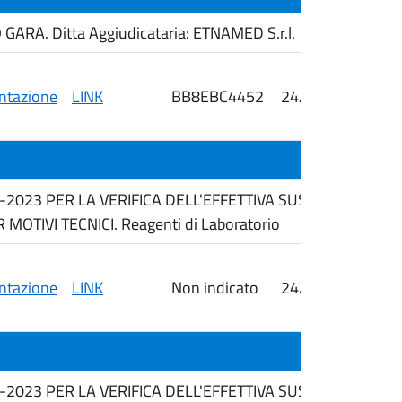
RA. Ditta Aggiudicataria: ETNAMED S.r.l.
tazione
LINK
BB8EBC4452
24/06/2026
i
6-2023 PER LA VERIFICA DELL'EFFETTIVA SUSSISTENZA 
TIVI TECNICI. Reagenti di Laboratorio
tazione
LINK
Non indicato
24/06/2026
i
6-2023 PER LA VERIFICA DELL'EFFETTIVA SUSSISTENZA 