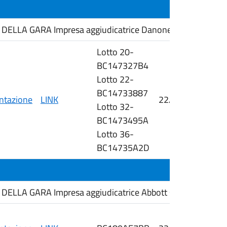
ELLA GARA Impresa aggiudicatrice Danone Nutricia spa
Lotto 20-
BC147327B4
Lotto 22-
BC14733887
tazione
LINK
22/06/2026
Lotto 32-
i
BC1473495A
Lotto 36-
BC14735A2D
ELLA GARA Impresa aggiudicatrice Abbott srl