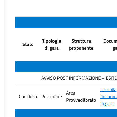
Tipologia
Struttura
Docume
Stato
di gara
proponente
ga
AVVISO POST INFORMAZIONE – ESITO G
Link alla
Area
Concluso
Procedure
documen
Provveditorato
di gara