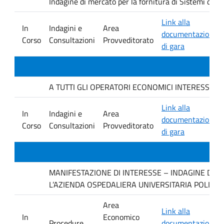
Indagine di mercato per la fornitura di Sistemi di 
Link alla
In
Indagini e
Area
documentazione
Corso
Consultazioni
Provveditorato
di gara
A TUTTI GLI OPERATORI ECONOMICI INTERESSATI. avvis
Link alla
In
Indagini e
Area
documentazione
Corso
Consultazioni
Provveditorato
di gara
MANIFESTAZIONE DI INTERESSE – INDAGINE DI M
L’AZIENDA OSPEDALIERA UNIVERSITARIA POLICLI
Area
Link alla
In
Economico
Procedure
documentazione