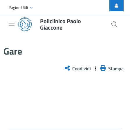
Skip to Main Content
Pagine Utili
Policlinico Paolo
Giaccone
Gare
Gare
Condividi
Stampa