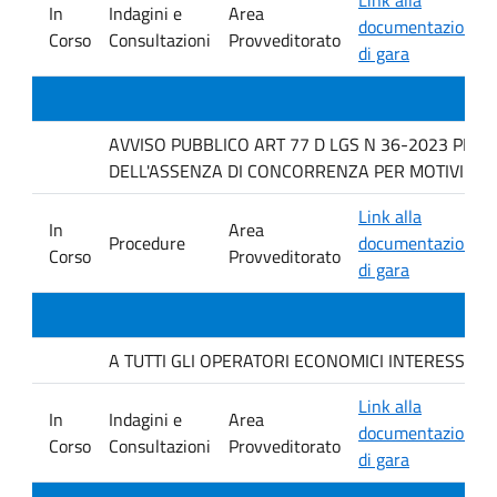
In
Indagini e
Area
documentazione
Corso
Consultazioni
Provveditorato
di gara
AVVISO PUBBLICO ART 77 D LGS N 36-2023 PER 
DELL'ASSENZA DI CONCORRENZA PER MOTIVI TECN
Link alla
In
Area
Procedure
documentazione
Corso
Provveditorato
di gara
A TUTTI GLI OPERATORI ECONOMICI INTERESSATI. avvis
Link alla
In
Indagini e
Area
documentazione
Corso
Consultazioni
Provveditorato
di gara