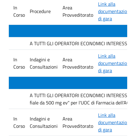
Link alla
In
Area
Procedure
documentazione
Corso
Provveditorato
di gara
A TUTTI GLI OPERATORI ECONOMICI INTERESSATI. avvis
Link alla
In
Indagini e
Area
documentazione
Corso
Consultazioni
Provveditorato
di gara
A TUTTI GLI OPERATORI ECONOMICI INTERESSATI Inda
fiale da 500 mg ev" per l'UOC di Farmacia dell'AOUP
Link alla
In
Indagini e
Area
documentazione
Corso
Consultazioni
Provveditorato
di gara