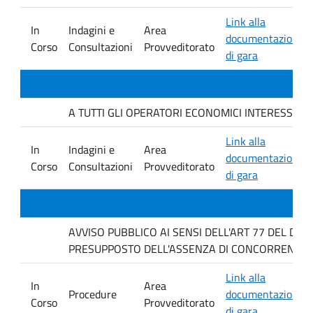
Link alla
In
Indagini e
Area
documentazione
Corso
Consultazioni
Provveditorato
di gara
A TUTTI GLI OPERATORI ECONOMICI INTERESSATI. Avvis
Link alla
In
Indagini e
Area
documentazione
Corso
Consultazioni
Provveditorato
di gara
AVVISO PUBBLICO AI SENSI DELL'ART 77 DEL D L
PRESUPPOSTO DELL'ASSENZA DI CONCORRENZA P
Link alla
In
Area
Procedure
documentazione
Corso
Provveditorato
di gara