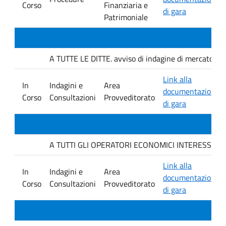
Corso
Finanziaria e
di gara
Patrimoniale
A TUTTE LE DITTE. avviso di indagine di mercato e ver
Link alla
In
Indagini e
Area
documentazione
Corso
Consultazioni
Provveditorato
di gara
A TUTTI GLI OPERATORI ECONOMICI INTERESSATI. avvis
Link alla
In
Indagini e
Area
documentazione
Corso
Consultazioni
Provveditorato
di gara