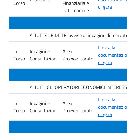
Corso
Finanziaria e
di gara
Patrimoniale
A TUTTE LE DITTE. avviso di indagine di mercato e ver
Link alla
In
Indagini e
Area
documentazione
Corso
Consultazioni
Provveditorato
di gara
A TUTTI GLI OPERATORI ECONOMICI INTERESSATI. avvis
Link alla
In
Indagini e
Area
documentazione
Corso
Consultazioni
Provveditorato
di gara