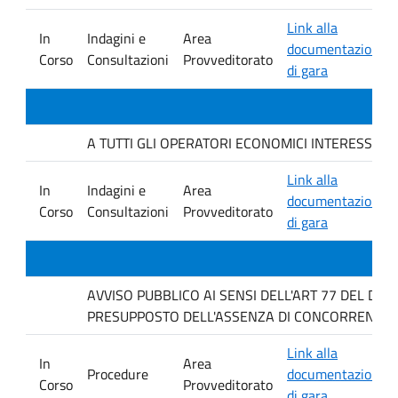
Link alla
In
Indagini e
Area
documentazione
Corso
Consultazioni
Provveditorato
di gara
A TUTTI GLI OPERATORI ECONOMICI INTERESSATI. Avvis
Link alla
In
Indagini e
Area
documentazione
Corso
Consultazioni
Provveditorato
di gara
AVVISO PUBBLICO AI SENSI DELL'ART 77 DEL D L
PRESUPPOSTO DELL'ASSENZA DI CONCORRENZA P
Link alla
In
Area
Procedure
documentazione
Corso
Provveditorato
di gara