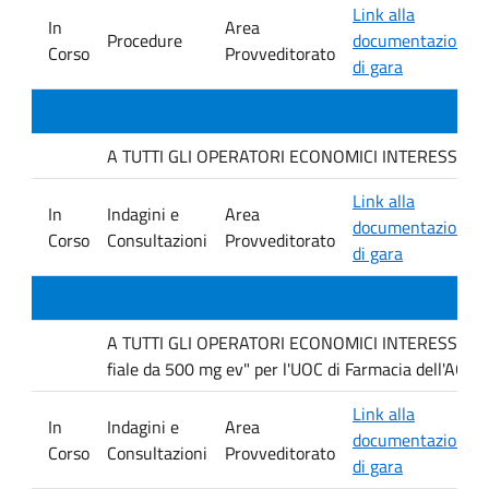
Link alla
In
Area
Procedure
documentazione
Corso
Provveditorato
di gara
A TUTTI GLI OPERATORI ECONOMICI INTERESSATI. avvis
Link alla
In
Indagini e
Area
documentazione
Corso
Consultazioni
Provveditorato
di gara
A TUTTI GLI OPERATORI ECONOMICI INTERESSATI Inda
fiale da 500 mg ev" per l'UOC di Farmacia dell'AOUP
Link alla
In
Indagini e
Area
documentazione
Corso
Consultazioni
Provveditorato
di gara