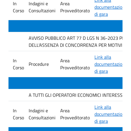
In
Indagini e
Area
documentazione
Corso
Consultazioni
Provveditorato
di gara
AVVISO PUBBLICO ART 77 D LGS N 36-2023 PER 
DELL'ASSENZA DI CONCORRENZA PER MOTIVI TECN
Link alla
In
Area
Procedure
documentazione
Corso
Provveditorato
di gara
A TUTTI GLI OPERATORI ECONOMICI INTERESSATI. avvis
Link alla
In
Indagini e
Area
documentazione
Corso
Consultazioni
Provveditorato
di gara