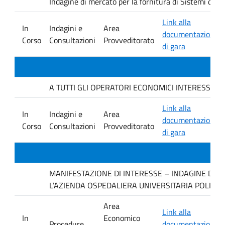
Indagine di mercato per la fornitura di Sistemi di 
Link alla
In
Indagini e
Area
documentazione
Corso
Consultazioni
Provveditorato
di gara
A TUTTI GLI OPERATORI ECONOMICI INTERESSATI. avvis
Link alla
In
Indagini e
Area
documentazione
Corso
Consultazioni
Provveditorato
di gara
MANIFESTAZIONE DI INTERESSE – INDAGINE DI M
L’AZIENDA OSPEDALIERA UNIVERSITARIA POLICLI
Area
Link alla
In
Economico
Procedure
documentazione