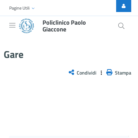
Skip to Main Content
Pagine Utili
Policlinico Paolo
Giaccone
Gare
Gare
Condividi
Stampa