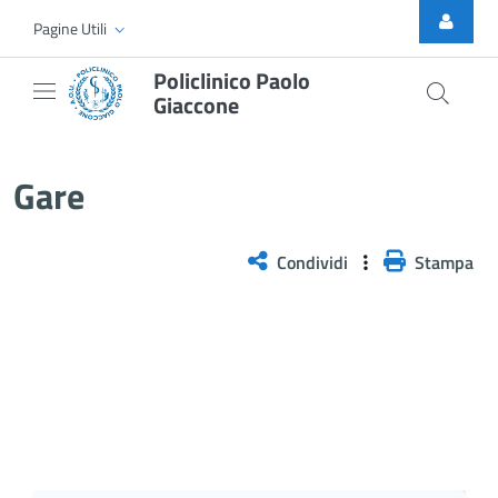
Skip to Main Content
Pagine Utili
Policlinico Paolo
Giaccone
Gare
Gare
Condividi
Stampa