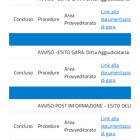
Link alla
Area
Concluso
Procedure
documentazione
Provveditorato
di gara
AVVISO -ESITO GARA. Ditta Aggiudicataria: C
Link alla
Area
Concluso
Procedure
documentazione
Provveditorato
di gara
AVVISO POST INFORMAZIONE - ESITO DELLA GARA
Link alla
Area
Concluso
Procedure
documentazione
Provveditorato
di gara