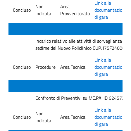
Link alla
Non
Area
Concluso
documentazione
indicata
Provveditorato
di gara
Incarico relativo alle attività di sorveglianza e 
sedime del Nuovo Policlinico CUP: I75F240005
Link alla
Concluso
Procedure
Area Tecnica
documentazione
di gara
Confronto di Preventivi su ME.PA. ID 6245735 per 
Link alla
Non
Concluso
Area Tecnica
documentazione
indicata
di gara