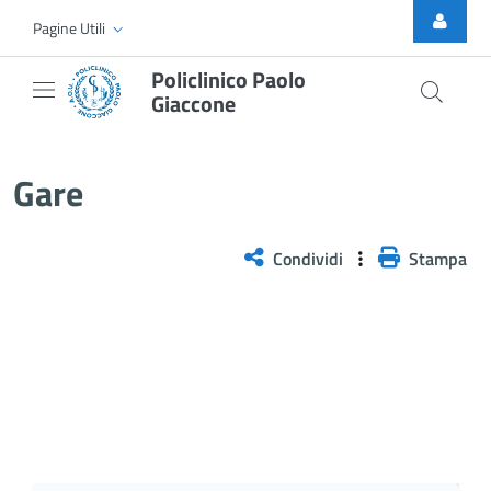
Skip to Main Content
Pagine Utili
Policlinico Paolo
Giaccone
Gare
Gare
Condividi
Stampa