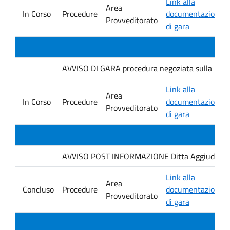
Link alla
Area
In Corso
Procedure
documentazione
Provveditorato
di gara
AVVISO DI GARA procedura negoziata sulla piatt
Link alla
Area
In Corso
Procedure
documentazione
Provveditorato
di gara
AVVISO POST INFORMAZIONE Ditta Aggiudicataria
Link alla
Area
Concluso
Procedure
documentazione
Provveditorato
di gara