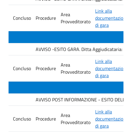
Link alla
Area
Concluso
Procedure
documentazione
Provveditorato
di gara
AVVISO -ESITO GARA. Ditta Aggiudicataria: C
Link alla
Area
Concluso
Procedure
documentazione
Provveditorato
di gara
AVVISO POST INFORMAZIONE - ESITO DELLA GARA
Link alla
Area
Concluso
Procedure
documentazione
Provveditorato
di gara