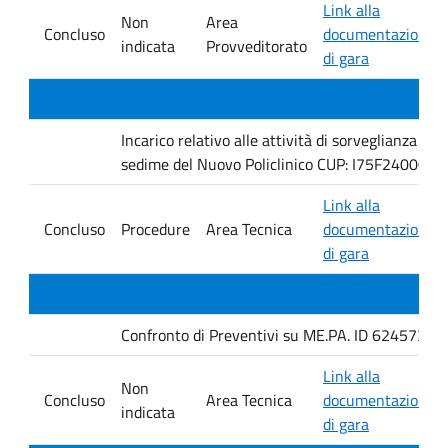
Link alla
Non
Area
Concluso
documentazione
indicata
Provveditorato
di gara
Incarico relativo alle attività di sorveglianza e 
sedime del Nuovo Policlinico CUP: I75F240005
Link alla
Concluso
Procedure
Area Tecnica
documentazione
di gara
Confronto di Preventivi su ME.PA. ID 6245735 per 
Link alla
Non
Concluso
Area Tecnica
documentazione
indicata
di gara