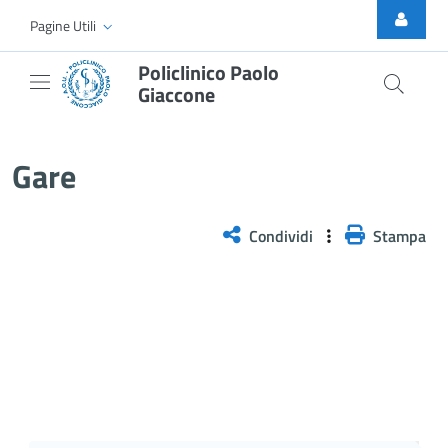
Skip to Main Content
Pagine Utili
Policlinico Paolo
Giaccone
Gare
Gare
Condividi
Stampa