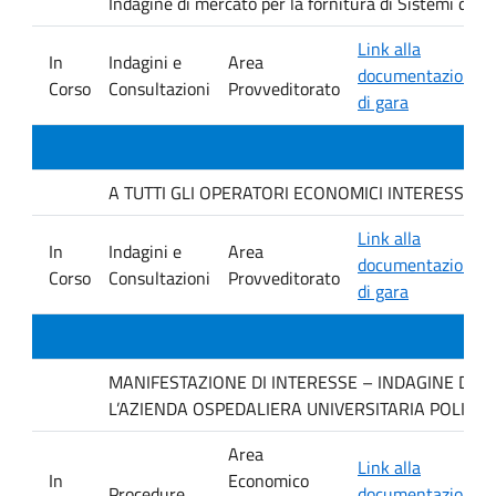
Indagine di mercato per la fornitura di Sistemi di 
Link alla
In
Indagini e
Area
documentazione
Corso
Consultazioni
Provveditorato
di gara
A TUTTI GLI OPERATORI ECONOMICI INTERESSATI. avvis
Link alla
In
Indagini e
Area
documentazione
Corso
Consultazioni
Provveditorato
di gara
MANIFESTAZIONE DI INTERESSE – INDAGINE DI M
L’AZIENDA OSPEDALIERA UNIVERSITARIA POLICLI
Area
Link alla
In
Economico
Procedure
documentazione