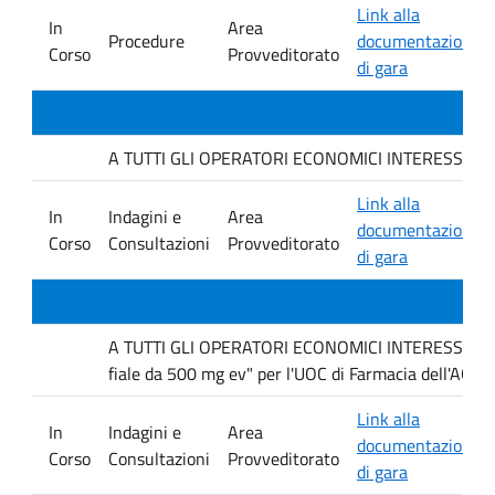
Link alla
In
Area
Procedure
documentazione
Corso
Provveditorato
di gara
A TUTTI GLI OPERATORI ECONOMICI INTERESSATI. avvis
Link alla
In
Indagini e
Area
documentazione
Corso
Consultazioni
Provveditorato
di gara
A TUTTI GLI OPERATORI ECONOMICI INTERESSATI Inda
fiale da 500 mg ev" per l'UOC di Farmacia dell'AOUP
Link alla
In
Indagini e
Area
documentazione
Corso
Consultazioni
Provveditorato
di gara