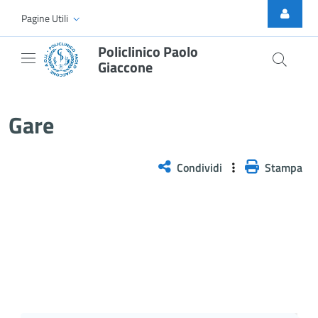
Skip to Main Content
Pagine Utili
Policlinico Paolo
Giaccone
Gare
Gare
Condividi
Stampa