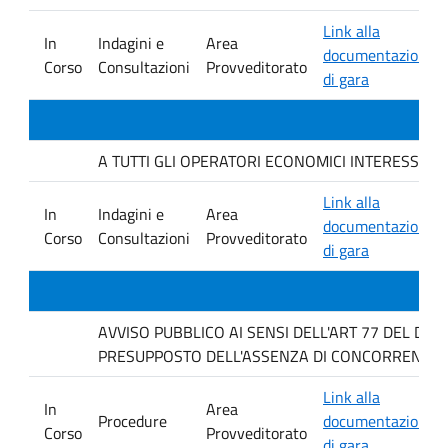
Link alla
In
Indagini e
Area
documentazione
Corso
Consultazioni
Provveditorato
di gara
A TUTTI GLI OPERATORI ECONOMICI INTERESSATI. Avvis
Link alla
In
Indagini e
Area
documentazione
Corso
Consultazioni
Provveditorato
di gara
AVVISO PUBBLICO AI SENSI DELL'ART 77 DEL D L
PRESUPPOSTO DELL'ASSENZA DI CONCORRENZA P
Link alla
In
Area
Procedure
documentazione
Corso
Provveditorato
di gara