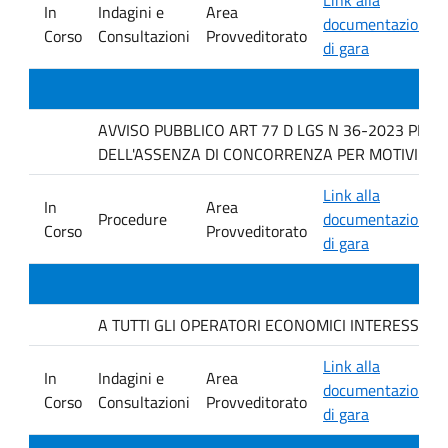
In
Indagini e
Area
documentazione
Corso
Consultazioni
Provveditorato
di gara
AVVISO PUBBLICO ART 77 D LGS N 36-2023 PER 
DELL'ASSENZA DI CONCORRENZA PER MOTIVI TECN
Link alla
In
Area
Procedure
documentazione
Corso
Provveditorato
di gara
A TUTTI GLI OPERATORI ECONOMICI INTERESSATI. avvis
Link alla
In
Indagini e
Area
documentazione
Corso
Consultazioni
Provveditorato
di gara