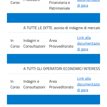
Corso
Finanziaria e
di gara
Patrimoniale
A TUTTE LE DITTE. avviso di indagine di mercato e ver
Link alla
In
Indagini e
Area
documentazione
Corso
Consultazioni
Provveditorato
di gara
A TUTTI GLI OPERATORI ECONOMICI INTERESSATI. avvis
Link alla
In
Indagini e
Area
documentazione
Corso
Consultazioni
Provveditorato
di gara