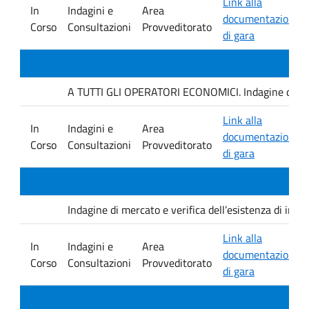
Link alla
In
Indagini e
Area
documentazione
Corso
Consultazioni
Provveditorato
di gara
A TUTTI GLI OPERATORI ECONOMICI. Indagine di mercat
Link alla
In
Indagini e
Area
documentazione
Corso
Consultazioni
Provveditorato
di gara
Indagine di mercato e verifica dell’esistenza di inter
Link alla
In
Indagini e
Area
documentazione
Corso
Consultazioni
Provveditorato
di gara