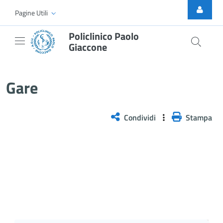
Skip to Main Content
Pagine Utili
Policlinico Paolo
Giaccone
Gare
Gare
Condividi
Stampa