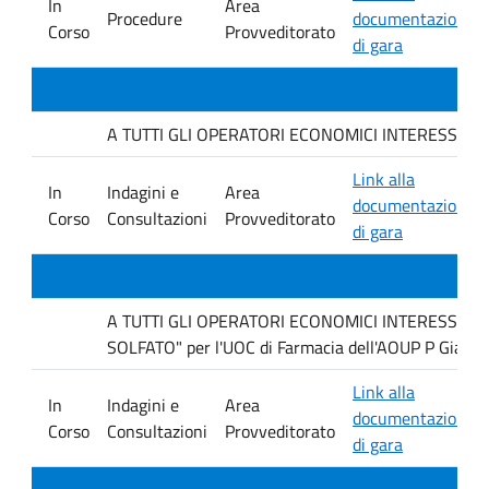
In
Area
Procedure
documentazione
Corso
Provveditorato
di gara
A TUTTI GLI OPERATORI ECONOMICI INTERESSATI : avvi
Link alla
In
Indagini e
Area
documentazione
Corso
Consultazioni
Provveditorato
di gara
A TUTTI GLI OPERATORI ECONOMICI INTERESSATI Ind
SOLFATO" per l'UOC di Farmacia dell'AOUP P Giacco
Link alla
In
Indagini e
Area
documentazione
Corso
Consultazioni
Provveditorato
di gara