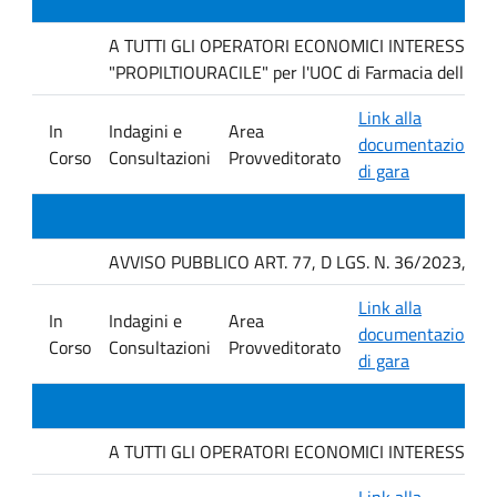
A TUTTI GLI OPERATORI ECONOMICI INTERESSATI Indag
"PROPILTIOURACILE" per l'UOC di Farmacia dell'AO
Link alla
In
Indagini e
Area
documentazione
Corso
Consultazioni
Provveditorato
di gara
AVVISO PUBBLICO ART. 77, D LGS. N. 36/2023, P
Link alla
In
Indagini e
Area
documentazione
Corso
Consultazioni
Provveditorato
di gara
A TUTTI GLI OPERATORI ECONOMICI INTERESSATI. avvis
Link alla