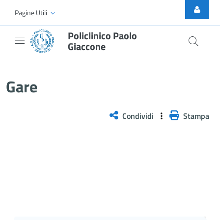
Skip to Main Content
Pagine Utili
Policlinico Paolo
Giaccone
Gare
Gare
Condividi
Stampa