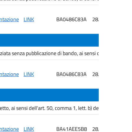
tazione
LINK
BA0486C83A
28/05/2026
i
ta senza pubblicazione di bando, ai sensi dell'art. 76, com
tazione
LINK
BA0486C83A
28/05/2026
i
, ai sensi dell'art. 50, comma 1, lett. b) del D. Lgs. 36/202
tazione
LINK
BA41AEE5B8
28/05/2026