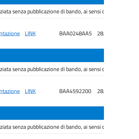
ta senza pubblicazione di bando, ai sensi dell'art. 76, com
tazione
LINK
BAA0248AA5
28/05/2026
i
ta senza pubblicazione di bando, ai sensi dell'art. 76, com
tazione
LINK
BAA4592200
28/05/2026
i
ta senza pubblicazione di bando, ai sensi dell'art. 76, com