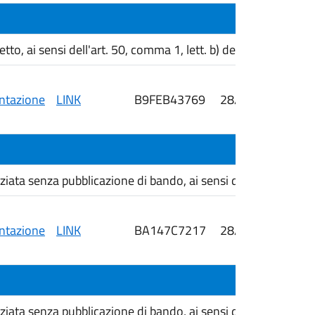
, ai sensi dell'art. 50, comma 1, lett. b) del D. Lgs. 36/202
tazione
LINK
B9FEB43769
28/05/2026
i
ta senza pubblicazione di bando, ai sensi dell'art. 50, com
tazione
LINK
BA147C7217
28/05/2026
i
ta senza pubblicazione di bando, ai sensi dell'art. 76, com