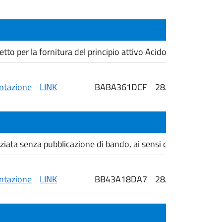
i
 per la fornitura del principio attivo Acido Gadoterico ai s
tazione
LINK
BABA361DCF
28/05/2026
i
ta senza pubblicazione di bando, ai sensi dell'art. 50, com
tazione
LINK
BB43A18DA7
28/05/2026
i