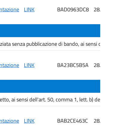
tazione
LINK
BAD0963DC8
28/05/2026
i
ta senza pubblicazione di bando, ai sensi dell'art. 76, com
tazione
LINK
BA23BC5B5A
28/05/2026
i
, ai sensi dell'art. 50, comma 1, lett. b) del D. Lgs. 36/202
tazione
LINK
BAB2CE463C
28/05/2026
i