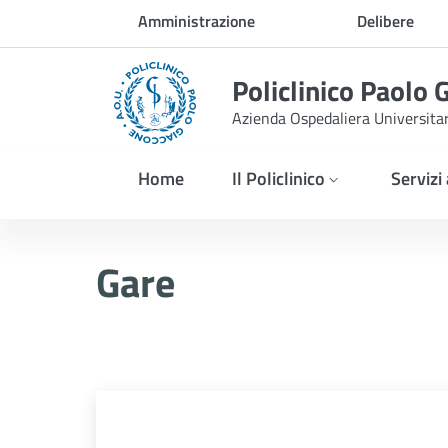
Skip to Main Content
Amministrazione
Delibere
trasparente
Policlinico Paolo 
Azienda Ospedaliera Universita
Home
Il Policlinico
Servizi
Gare
Gare