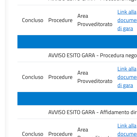
Link alla
Area
Concluso
Procedure
documen
Provveditorato
di gara
AVVISO ESITO GARA - Procedura negozia
Link alla
Area
Concluso
Procedure
documen
Provveditorato
di gara
AVVISO ESITO GARA - Affidamento diretto
Link alla
Area
Concluso
Procedure
documen