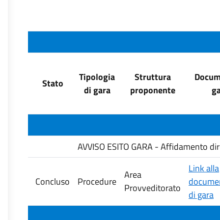
Tipologia
Struttura
Docume
Stato
di gara
proponente
ga
AVVISO ESITO GARA - Affidamento diretto
Link alla
Area
Concluso
Procedure
documen
Provveditorato
di gara