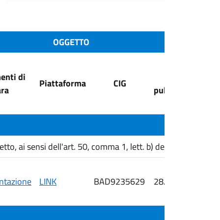
OGGETTO
nti di
Data
Piattaforma
CIG
ra
pubblicazione
, ai sensi dell'art. 50, comma 1, lett. b) del D. Lgs. 36/202
tazione
LINK
BAD9235629
28/05/2026
i