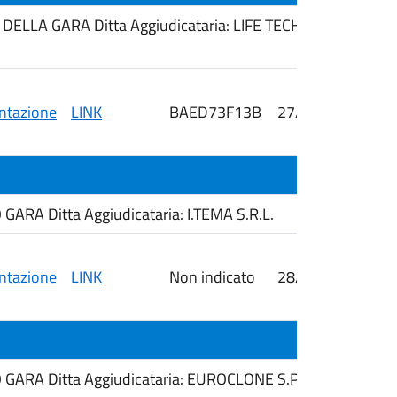
ELLA GARA Ditta Aggiudicataria: LIFE TECHNOLOGIES ITA
tazione
LINK
BAED73F13B
27/05/2026
i
RA Ditta Aggiudicataria: I.TEMA S.R.L.
tazione
LINK
Non indicato
28/05/2026
i
ARA Ditta Aggiudicataria: EUROCLONE S.P.A.