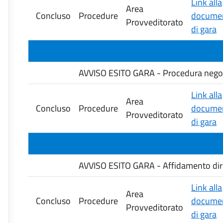
Link alla
Area
Concluso
Procedure
documen
Provveditorato
di gara
AVVISO ESITO GARA - Procedura negozia
Link alla
Area
Concluso
Procedure
documen
Provveditorato
di gara
AVVISO ESITO GARA - Affidamento diretto
Link alla
Area
Concluso
Procedure
documen
Provveditorato
di gara