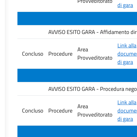
Provveditorato
di gara
AVVISO ESITO GARA - Affidamento diretto
Link alla
Area
Concluso
Procedure
documen
Provveditorato
di gara
AVVISO ESITO GARA - Procedura negozia
Link alla
Area
Concluso
Procedure
documen
Provveditorato
di gara