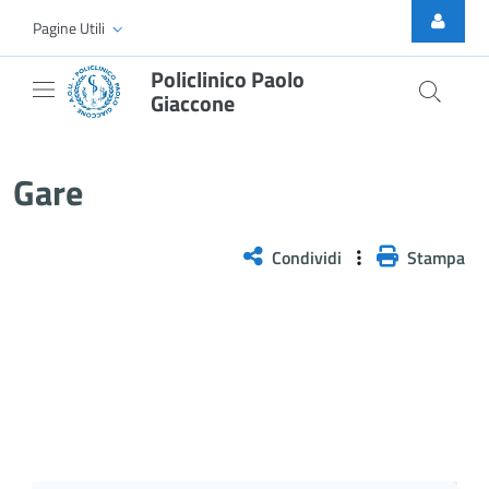
Skip to Main Content
Pagine Utili
Policlinico Paolo
Giaccone
Gare
Gare
Condividi
Stampa