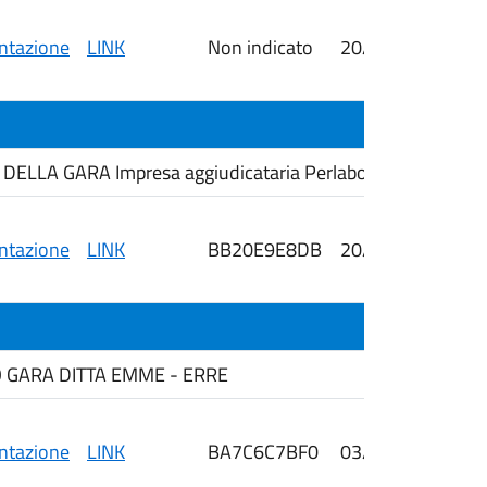
tazione
LINK
Non indicato
20/04/2026
2
LLA GARA Impresa aggiudicataria Perlabo srl.
tazione
LINK
BB20E9E8DB
20/04/2026
i
O GARA DITTA EMME - ERRE
tazione
LINK
BA7C6C7BF0
03/03/2026
i