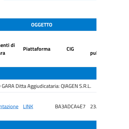
OGGETTO
nti di
Data
Piattaforma
CIG
ra
pubblicazione
ARA Ditta Aggiudicataria: QIAGEN S.R.L.
tazione
LINK
BA3ADCA4E7
23/02/2026
i