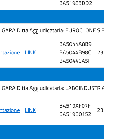
BA51985DD2
ARA Ditta Aggiudicataria: EUROCLONE S.P.A.
BA5044A8B9
tazione
LINK
BA5044B98C
23/02/2026
i
BA5044CA5F
ARA Ditta Aggiudicataria: LABOINDUSTRIA S.P.A.
BA519AF07F
tazione
LINK
23/02/2026
BA519B0152
i