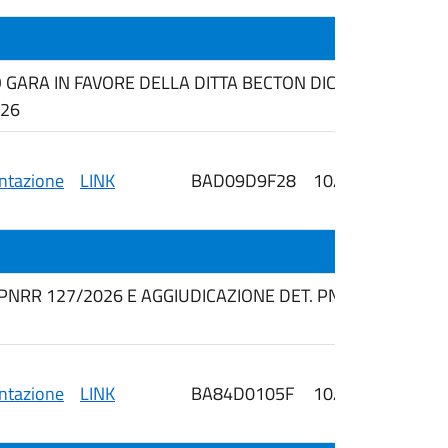
GARA IN FAVORE DELLA DITTA BECTON DICKINSON ITALIA S
026
tazione
LINK
BAD09D9F28
10/04/2026
i
 PNRR 127/2026 E AGGIUDICAZIONE DET. PNRR n. 163/20
tazione
LINK
BA84D0105F
10/03/2026
i