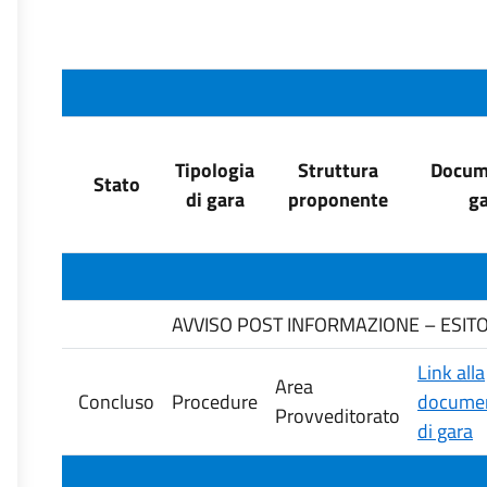
Tipologia
Struttura
Docume
Stato
di gara
proponente
ga
AVVISO POST INFORMAZIONE – ESITO G
Link alla
Area
Concluso
Procedure
documen
Provveditorato
di gara