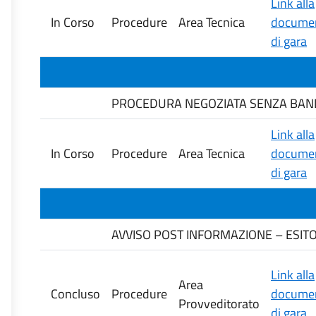
Link alla
In Corso
Procedure
Area Tecnica
documen
di gara
PROCEDURA NEGOZIATA SENZA BANDO 
Link alla
In Corso
Procedure
Area Tecnica
documen
di gara
AVVISO POST INFORMAZIONE – ESITO G
Link alla
Area
Concluso
Procedure
documen
Provveditorato
di gara