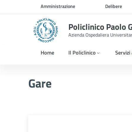
Skip to Main Content
Amministrazione
Delibere
trasparente
Policlinico Paolo 
Azienda Ospedaliera Universita
Home
Il Policlinico
Servizi
Gare
Gare