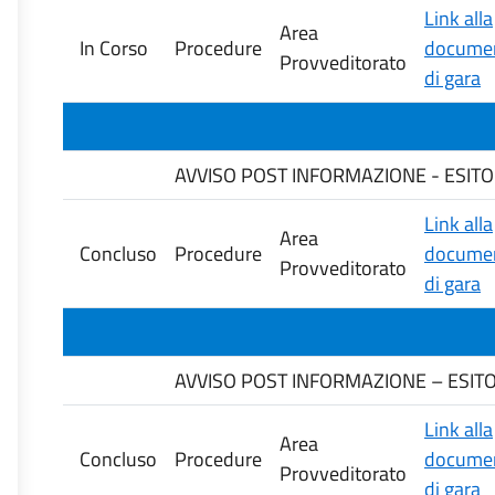
Link alla
Area
In Corso
Procedure
documen
Provveditorato
di gara
AVVISO POST INFORMAZIONE - ESITO DE
Link alla
Area
Concluso
Procedure
documen
Provveditorato
di gara
AVVISO POST INFORMAZIONE – ESIT
Link alla
Area
Concluso
Procedure
documen
Provveditorato
di gara