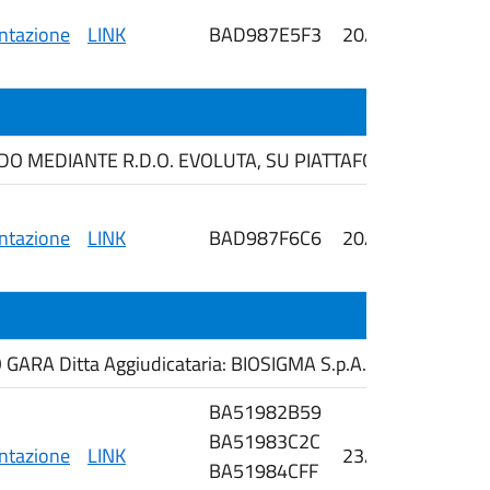
tazione
LINK
BAD987E5F3
20/03/2026
3
MEDIANTE R.D.O. EVOLUTA, SU PIATTAFORMA ME.PA., AI 
tazione
LINK
BAD987F6C6
20/03/2026
3
ARA Ditta Aggiudicataria: BIOSIGMA S.p.A.
BA51982B59
BA51983C2C
tazione
LINK
23/02/2026
BA51984CFF
i