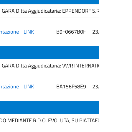
ARA Ditta Aggiudicataria: EPPENDORF S.R.L.
tazione
LINK
B9F0667B0F
23/02/2026
i
ARA Ditta Aggiudicataria: VWR INTERNATIONAL S.R.L.
tazione
LINK
BA156F58E9
23/02/2026
i
MEDIANTE R.D.O. EVOLUTA, SU PIATTAFORMA ME.PA., AI 