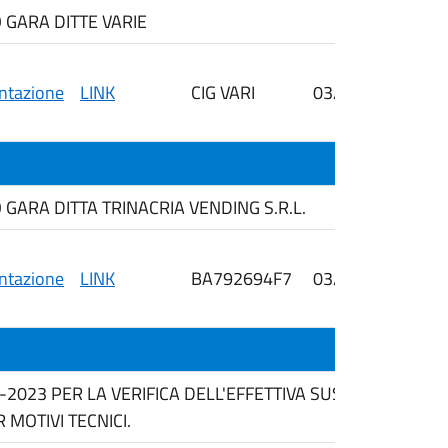
 GARA DITTE VARIE
tazione
LINK
CIG VARI
03/03/2026
i
GARA DITTA TRINACRIA VENDING S.R.L.
tazione
LINK
BA792694F7
03/03/2026
i
6-2023 PER LA VERIFICA DELL'EFFETTIVA SUSSISTENZA 
MOTIVI TECNICI.